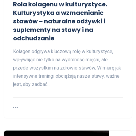
Rola kolagenu w kulturystyce.
Kulturystyka a wzmacnianie
stawów – naturalne odżywki i
suplementy na stawy i na
odchudzanie
Kolagen odgrywa kluczową rolę w kulturystyce,
wpływając nie tylko na wydolność mięśni, ale
przede wszystkim na zdrowie stawów. W miarę jak
intensywne treningi obciążają nasze stawy, ważne
jest, aby zadbać…