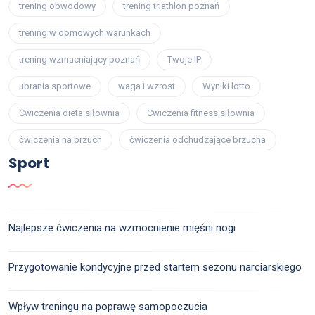
trening obwodowy
trening triathlon poznań
trening w domowych warunkach
trening wzmacniający poznań
Twoje IP
ubrania sportowe
waga i wzrost
Wyniki lotto
Ćwiczenia dieta siłownia
Ćwiczenia fitness siłownia
ćwiczenia na brzuch
ćwiczenia odchudzające brzucha
Sport
Najlepsze ćwiczenia na wzmocnienie mięśni nogi
Przygotowanie kondycyjne przed startem sezonu narciarskiego
Wpływ treningu na poprawę samopoczucia