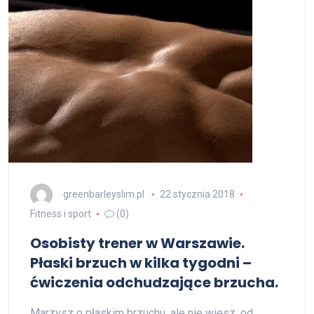
greenbarleyslim.pl
22 stycznia 2018
Fitness i sport
(0)
Osobisty trener w Warszawie.
Płaski brzuch w kilka tygodni –
ćwiczenia odchudzające brzucha.
Marzysz o płaskim brzuchu, ale nie wiesz, od