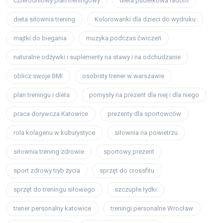
czterodniowy plan treningowy
dieta pudełkowa radom
dieta siłownia trening
Kolorowanki dla dzieci do wydruku
majtki do biegania
muzyka podczas ćwiczeń
naturalne odżywki i suplementy na stawy i na odchudzanie
oblicz swoje BMI
osobisty trener w warszawie
plan treningu i dieta
pomysły na prezent dla niej i dla niego
praca dorywcza Katowice
prezenty dla sportowców
rola kolagenu w kulturystyce
siłownia na powietrzu
siłownia trening zdrowie
sportowy prezent
sport zdrowy tryb życia
sprzęt do crossfitu
sprzęt do treningu siłowego
szczupłe łydki
trener personalny katowice
treningi personalne Wrocław