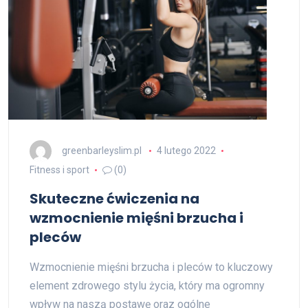
greenbarleyslim.pl
4 lutego 2022
Fitness i sport
(0)
Skuteczne ćwiczenia na
wzmocnienie mięśni brzucha i
pleców
Wzmocnienie mięśni brzucha i pleców to kluczowy
element zdrowego stylu życia, który ma ogromny
wpływ na naszą postawę oraz ogólne