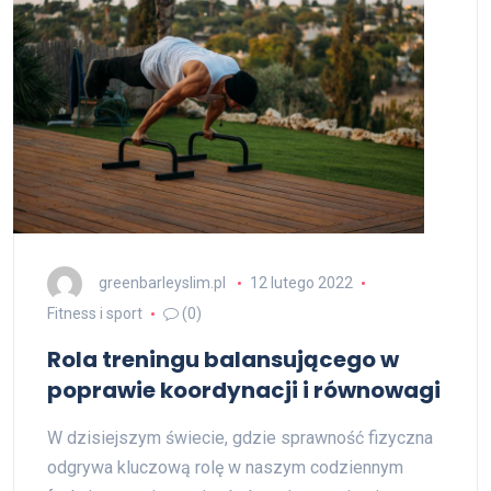
greenbarleyslim.pl
12 lutego 2022
Fitness i sport
(0)
Rola treningu balansującego w
poprawie koordynacji i równowagi
W dzisiejszym świecie, gdzie sprawność fizyczna
odgrywa kluczową rolę w naszym codziennym