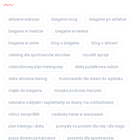
aktywne wakacje
bieganie nocą
bieganie po asfalcie
bieganie w mieście
bieganie w terenie
bieganie w zimie
blog o bieganiu
blog o siłowni
catering dla sportowców wrocław
crossfit sprzęt
czterodniowy plan treningowy
dieta pudełkowa radom
dieta siłownia trening
Kolorowanki dla dzieci do wydruku
majtki do biegania
muzyka podczas ćwiczeń
naturalne odżywki i suplementy na stawy i na odchudzanie
oblicz swoje BMI
osobisty trener w warszawie
plan treningu i dieta
pomysły na prezent dla niej i dla niego
praca dorywcza Katowice
prezenty dla sportowców