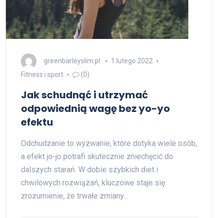
greenbarleyslim.pl
1 lutego 2022
Fitness i sport
(0)
Jak schudnąć i utrzymać
odpowiednią wagę bez yo-yo
efektu
Odchudzanie to wyzwanie, które dotyka wiele osób,
a efekt jo-jo potrafi skutecznie zniechęcić do
dalszych starań. W dobie szybkich diet i
chwilowych rozwiązań, kluczowe staje się
zrozumienie, że trwałe zmiany…