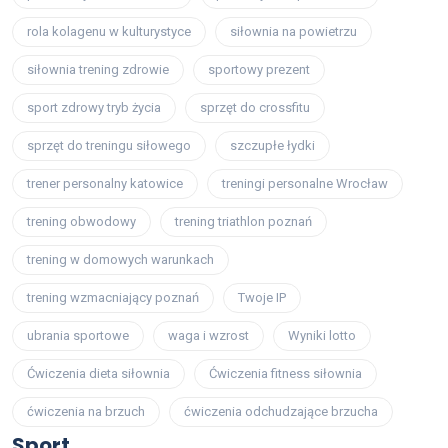
rola kolagenu w kulturystyce
siłownia na powietrzu
siłownia trening zdrowie
sportowy prezent
sport zdrowy tryb życia
sprzęt do crossfitu
sprzęt do treningu siłowego
szczupłe łydki
trener personalny katowice
treningi personalne Wrocław
trening obwodowy
trening triathlon poznań
trening w domowych warunkach
trening wzmacniający poznań
Twoje IP
ubrania sportowe
waga i wzrost
Wyniki lotto
Ćwiczenia dieta siłownia
Ćwiczenia fitness siłownia
ćwiczenia na brzuch
ćwiczenia odchudzające brzucha
Sport