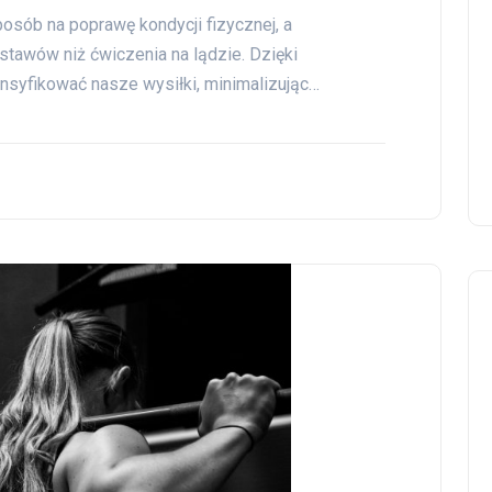
osób na poprawę kondycji fizycznej, a
stawów niż ćwiczenia na lądzie. Dzięki
nsyfikować nasze wysiłki, minimalizując…