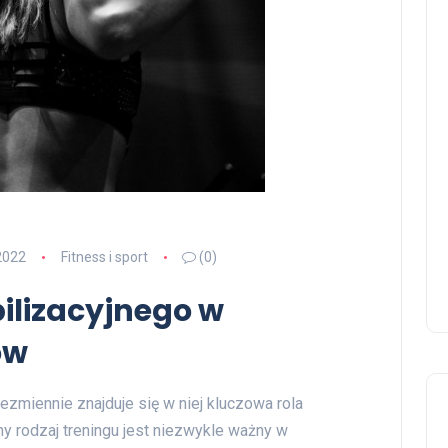
2022
Fitness i sport
(0)
bilizacyjnego w
ów
ezmiennie znajduje się w niej kluczowa rola
ny rodzaj treningu jest niezwykle ważny w