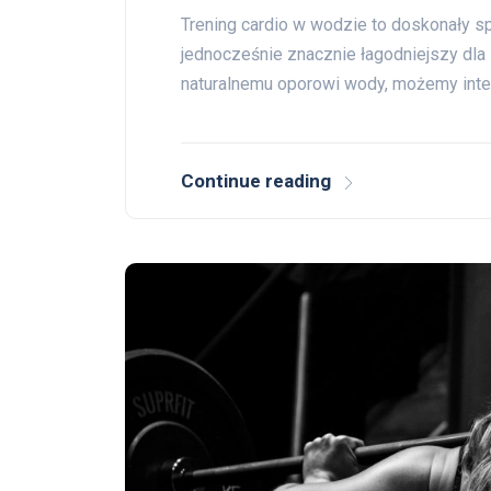
Trening cardio w wodzie to doskonały sp
jednocześnie znacznie łagodniejszy dla 
naturalnemu oporowi wody, możemy inte
Continue reading