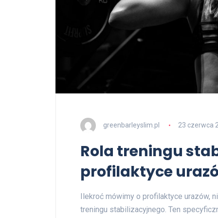
greenbarleyslim.pl
23 czerwca 
Rola treningu sta
profilaktyce uraz
Ilekroć mówimy o profilaktyce urazów, ni
treningu stabilizacyjnego. Ten specyficz