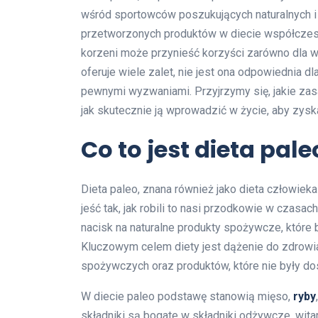
wśród sportowców poszukujących naturalnych i 
przetworzonych produktów w diecie współczesn
korzeni może przynieść korzyści zarówno dla wy
oferuje wiele zalet, nie jest ona odpowiednia d
pewnymi wyzwaniami. Przyjrzymy się, jakie zasa
jak skutecznie ją wprowadzić w życie, aby zys
Co to jest dieta pal
Dieta paleo, znana również jako dieta człowieka
jeść tak, jak robili to nasi przodkowie w czasa
nacisk na naturalne produkty spożywcze, które 
Kluczowym celem diety jest dążenie do zdrowi
spożywczych oraz produktów, które nie były d
W diecie paleo podstawę stanowią mięso,
ryby
składniki są bogate w składniki odżywcze, wita