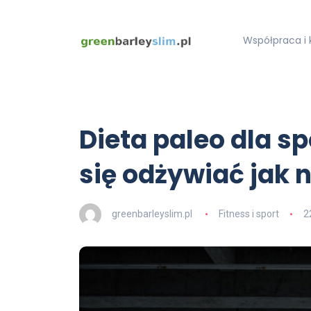
Współpraca i 
Dieta paleo dla s
się odżywiać jak 
greenbarleyslim.pl
Fitness i sport
2