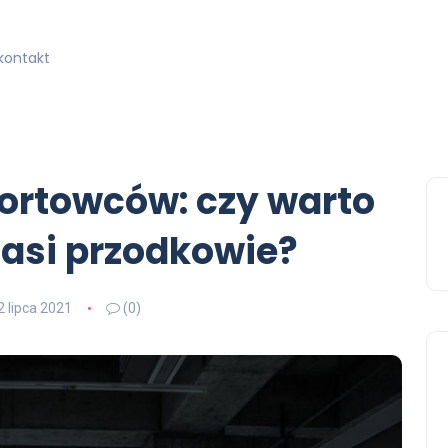
kontakt
portowców: czy warto
nasi przodkowie?
2 lipca 2021
(0)