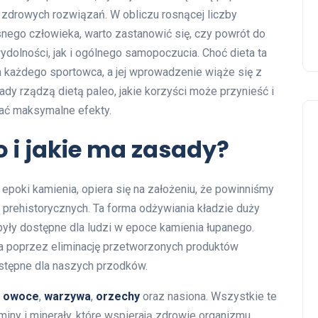
zdrowych rozwiązań. W obliczu rosnącej liczby
ego człowieka, warto zastanowić się, czy powrót do
dolności, jak i ogólnego samopoczucia. Choć dieta ta
la każdego sportowca, a jej wprowadzenie wiąże się z
dy rządzą dietą paleo, jakie korzyści może przynieść i
kać maksymalne efekty.
eo i jakie ma zasady?
 epoki kamienia, opiera się na założeniu, że powinniśmy
ch prehistorycznych. Ta forma odżywiania kładzie duży
były dostępne dla ludzi w epoce kamienia łupanego.
a poprzez eliminację przetworzonych produktów
ostępne dla naszych przodków.
,
owoce
,
warzywa
,
orzechy
oraz nasiona. Wszystkie te
miny i minerały, które wspierają zdrowie organizmu.