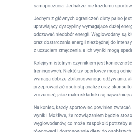
samopoczucia. Jednakże, nie każdemu sportow
Jednym z głównych ograniczeń diety paleo jes
uprawiający dyscypliny wymagające dużej energii
odczuwać niedobór energii. Węglowodany są k
oraz dostarczania energii niezbędnej do inte
z uczuciem zmęczenia, a ich wyniki mogą spad
Kolejnym istotnym czynnikiem jest konieczność
treningowych. Niektórzy sportowcy mogą odnieść
wymaga dobrze zbilansowanego odżywiania, al
przeprowadzić osobistą analizę oraz skonsultow
zrozumieć, jakie makroskładniki są najważniejs
Na koniec, każdy sportowiec powinien zwracać 
wyniki. Możliwe, że rozwiązaniem będzie stos
węglowodanów, co może zaspokoić potrzeby en
równowagi i dostosowanie diety do osobistych 