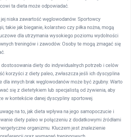
cowi ta dieta może odpowiadać.
t jej niska zawartość węglowodanów. Sportowcy
, takie jak bieganie, kolarstwo czy piłka nożna, mogą
luczowe dla utrzymania wysokiego poziomu wydolności
nsywnych treningów i zawodów. Osoby te mogą zmagać się
ać.
 dostosowania diety do indywidualnych potrzeb i celów
 korzyści z diety paleo, zwłaszcza jeśli ich dyscyplina
e dla innych brak węglowodanów może być zgubny. Warto
ać się z dietetykiem lub specjalistą od żywienia, aby
ze w kontekście danej dyscypliny sportowej.
uwagę na to, jak dieta wpływa na jego samopoczucie i
owanie diety paleo w połączeniu z dodatkowymi źródłami
ergetyczne organizmu. Kluczem jest znalezienie
preferencji oraz wymagań treningowych.