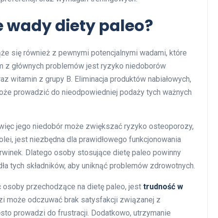
e wady diety paleo?
ąże się również z pewnymi potencjalnymi wadami, które
m z głównych problemów jest ryzyko niedoborów
z witamin z grupy B. Eliminacja produktów nabiałowych,
 może prowadzić do nieodpowiedniej podaży tych ważnych
 więc jego niedobór może zwiększać ryzyko osteoporozy,
olei, jest niezbędna dla prawidłowego funkcjonowania
rwinek. Dlatego osoby stosujące dietę paleo powinny
dła tych składników, aby uniknąć problemów zdrowotnych.
 osoby przechodzące na dietę paleo, jest
trudność w
dzi może odczuwać brak satysfakcji związanej z
to prowadzi do frustracji. Dodatkowo, utrzymanie