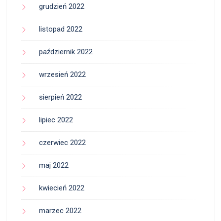
grudzień 2022
listopad 2022
październik 2022
wrzesień 2022
sierpień 2022
lipiec 2022
czerwiec 2022
maj 2022
kwiecień 2022
marzec 2022