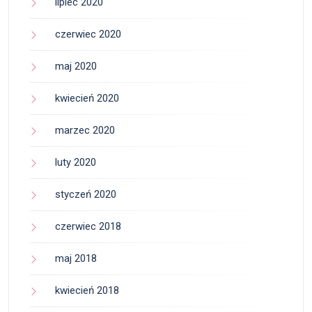
lipiec 2020
czerwiec 2020
maj 2020
kwiecień 2020
marzec 2020
luty 2020
styczeń 2020
czerwiec 2018
maj 2018
kwiecień 2018