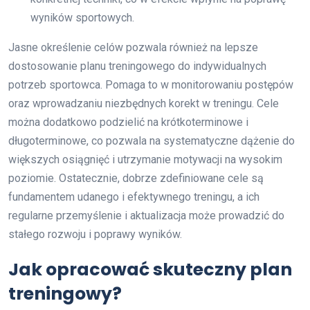
wyników sportowych.
Jasne określenie celów pozwala również na lepsze
dostosowanie planu treningowego do indywidualnych
potrzeb sportowca. Pomaga to w monitorowaniu postępów
oraz wprowadzaniu niezbędnych korekt w treningu. Cele
można dodatkowo podzielić na krótkoterminowe i
długoterminowe, co pozwala na systematyczne dążenie do
większych osiągnięć i utrzymanie motywacji na wysokim
poziomie. Ostatecznie, dobrze zdefiniowane cele są
fundamentem udanego i efektywnego treningu, a ich
regularne przemyślenie i aktualizacja może prowadzić do
stałego rozwoju i poprawy wyników.
Jak opracować skuteczny plan
treningowy?