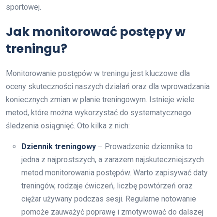
sportowej.
Jak monitorować postępy w
treningu?
Monitorowanie postępów w treningu jest kluczowe dla
oceny skuteczności naszych działań oraz dla wprowadzania
koniecznych zmian w planie treningowym. Istnieje wiele
metod, które można wykorzystać do systematycznego
śledzenia osiągnięć. Oto kilka z nich:
Dziennik treningowy
– Prowadzenie dziennika to
jedna z najprostszych, a zarazem najskuteczniejszych
metod monitorowania postępów. Warto zapisywać daty
treningów, rodzaje ćwiczeń, liczbę powtórzeń oraz
ciężar używany podczas sesji. Regularne notowanie
pomoże zauważyć poprawę i zmotywować do dalszej