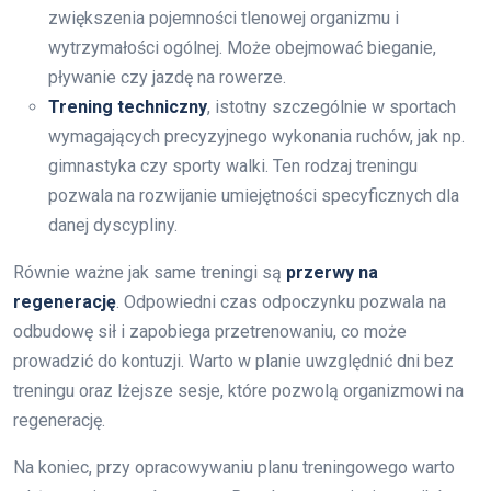
zwiększenia pojemności tlenowej organizmu i
wytrzymałości ogólnej. Może obejmować bieganie,
pływanie czy jazdę na rowerze.
Trening techniczny
, istotny szczególnie w sportach
wymagających precyzyjnego wykonania ruchów, jak np.
gimnastyka czy sporty walki. Ten rodzaj treningu
pozwala na rozwijanie umiejętności specyficznych dla
danej dyscypliny.
Równie ważne jak same treningi są
przerwy na
regenerację
. Odpowiedni czas odpoczynku pozwala na
odbudowę sił i zapobiega przetrenowaniu, co może
prowadzić do kontuzji. Warto w planie uwzględnić dni bez
treningu oraz lżejsze sesje, które pozwolą organizmowi na
regenerację.
Na koniec, przy opracowywaniu planu treningowego warto