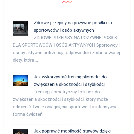
Zdrowe przepisy na pożywne posiłki dla
sportowców i osób aktywnych
ZDROWE PRZEPISY NA POŻYWNE POSIŁKI
DLA SPORTOWCÓW I OSÓB AKTYWNYCH Sportowcy i
osoby aktywne potrzebują odpowiednio zbilansowanej
diety, która …
Jak wykorzystać trening pliometrii do
zwiększenia skoczności i szybkości
Trening pliometryczny to klucz do
zwiększenia skoczności i szybkości, który może
odmienić Twoje osiągnięcia sportowe. Ta intensywna
forma ćwiczeń …
Jak poprawić mobilność stawów dzięki