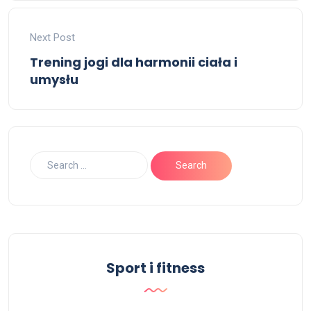
Next Post
Trening jogi dla harmonii ciała i
umysłu
Sport i fitness