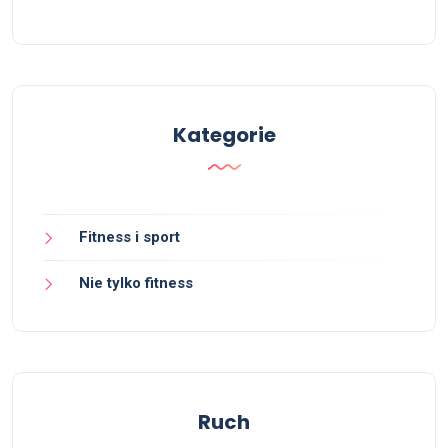
Kategorie
Fitness i sport
Nie tylko fitness
Ruch