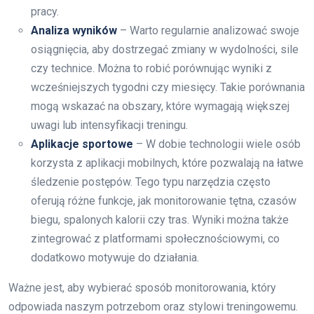
pracy.
Analiza wyników
– Warto regularnie analizować swoje
osiągnięcia, aby dostrzegać zmiany w wydolności, sile
czy technice. Można to robić porównując wyniki z
wcześniejszych tygodni czy miesięcy. Takie porównania
mogą wskazać na obszary, które wymagają większej
uwagi lub intensyfikacji treningu.
Aplikacje sportowe
– W dobie technologii wiele osób
korzysta z aplikacji mobilnych, które pozwalają na łatwe
śledzenie postępów. Tego typu narzędzia często
oferują różne funkcje, jak monitorowanie tętna, czasów
biegu, spalonych kalorii czy tras. Wyniki można także
zintegrować z platformami społecznościowymi, co
dodatkowo motywuje do działania.
Ważne jest, aby wybierać sposób monitorowania, który
odpowiada naszym potrzebom oraz stylowi treningowemu.