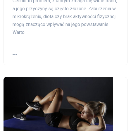
Cellulit to problem, z którym zmaga się wiele osób,
a jego przyczyny są często złożone. Zaburzenia w
mikrokrążeniu, dieta czy brak aktywności fizycznej
mogą znacząco wpływać na jego powstawanie.
Warto…