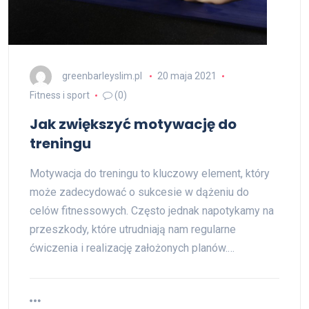
greenbarleyslim.pl
20 maja 2021
Fitness i sport
(0)
Jak zwiększyć motywację do
treningu
Motywacja do treningu to kluczowy element, który
może zadecydować o sukcesie w dążeniu do
celów fitnessowych. Często jednak napotykamy na
przeszkody, które utrudniają nam regularne
ćwiczenia i realizację założonych planów.…