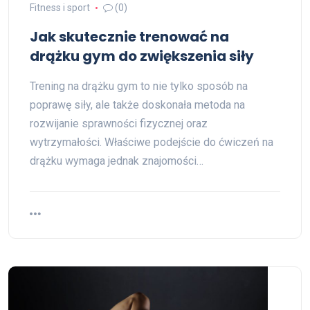
Fitness i sport
(0)
Jak skutecznie trenować na
drążku gym do zwiększenia siły
Trening na drążku gym to nie tylko sposób na
poprawę siły, ale także doskonała metoda na
rozwijanie sprawności fizycznej oraz
wytrzymałości. Właściwe podejście do ćwiczeń na
drążku wymaga jednak znajomości…