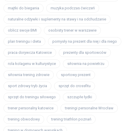
majtki do biegania
muzyka podczas ćwiczeń
naturalne odżywki i suplementy na stawy i na odchudzanie
oblicz swoje BMI
osobisty trener w warszawie
plan treningu i dieta
pomysły na prezent dla niej i dla niego
praca dorywcza Katowice
prezenty dla sportowców
rola kolagenu w kulturystyce
siłownia na powietrzu
siłownia trening zdrowie
sportowy prezent
sport zdrowy tryb życia
sprzęt do crossfitu
sprzęt do treningu siłowego
szczupłe łydki
trener personalny katowice
treningi personalne Wrocław
trening obwodowy
trening triathlon poznań
trening w domowych warunkach