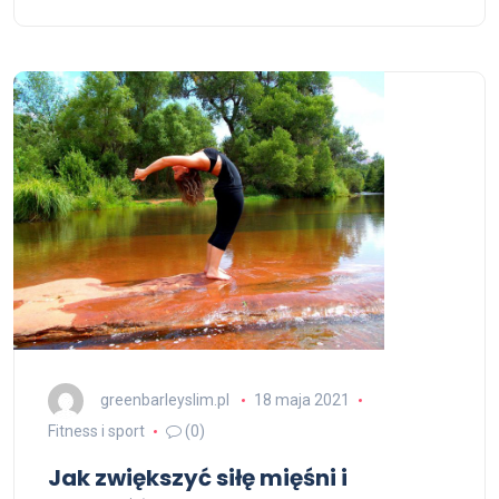
greenbarleyslim.pl
18 maja 2021
Fitness i sport
(0)
Jak zwiększyć siłę mięśni i