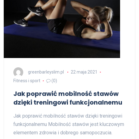
greenbarleyslim.pl
22 maja 2021
Fitness i sport
(0)
Jak poprawić mobilność stawów
dzięki treningowi funkcjonalnemu
Jak poprawić mobilność stawów dzięki treningowi
funkcjonalnemu Mobilność stawów jest kluczowym
elementem zdrowia i dobrego samopoczucia.