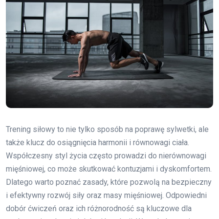
Trening siłowy to nie tylko sposób na poprawę sylwetki, ale
także klucz do osiągnięcia harmonii i równowagi ciała.
Współczesny styl życia często prowadzi do nierównowagi
mięśniowej, co może skutkować kontuzjami i dyskomfortem.
Dlatego warto poznać zasady, które pozwolą na bezpieczny
i efektywny rozwój siły oraz masy mięśniowej. Odpowiedni
dobór ćwiczeń oraz ich różnorodność są kluczowe dla