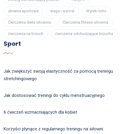
ubrania sportowe
waga i wzrost
Wyniki lotto
Ćwiczenia dieta siłownia
Ćwiczenia fitness siłownia
ćwiczenia na brzuch
ćwiczenia odchudzające brzucha
Sport
Jak zwiększyć swoją elastyczność za pomocą treningu
stretchingowego
Jak dostosować treningi do cyklu menstruacyjnego
6 ćwiczeń wzmacniających dla kobiet
Korzyści płynące z regularnego treningu na siłowni