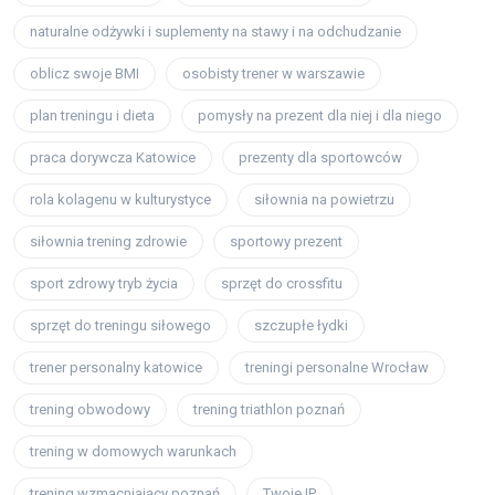
naturalne odżywki i suplementy na stawy i na odchudzanie
oblicz swoje BMI
osobisty trener w warszawie
plan treningu i dieta
pomysły na prezent dla niej i dla niego
praca dorywcza Katowice
prezenty dla sportowców
rola kolagenu w kulturystyce
siłownia na powietrzu
siłownia trening zdrowie
sportowy prezent
sport zdrowy tryb życia
sprzęt do crossfitu
sprzęt do treningu siłowego
szczupłe łydki
trener personalny katowice
treningi personalne Wrocław
trening obwodowy
trening triathlon poznań
trening w domowych warunkach
trening wzmacniający poznań
Twoje IP