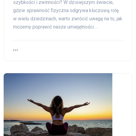
szybkości i zwinności? W dzisiejszym świecie,
gdzie sprawność fizyczna odgrywa kluczową rolę
w wielu dziedzinach, warto zwrócić uwagę na to, jak
możemy poprawić nasze umiejętności.…