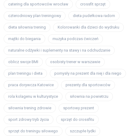
catering dla sportowców wrocław
crossfit sprzęt
czterodniowy plan treningowy
dieta pudełkowa radom
dieta siłownia trening
Kolorowanki dla dzieci do wydruku
majtki do biegania
muzyka podczas ćwiczeń
naturalne odżywki i suplementy na stawy i na odchudzanie
oblicz swoje BMI
osobisty trener w warszawie
plan treningu i dieta
pomysły na prezent dla niej i dla niego
praca dorywcza Katowice
prezenty dla sportowców
rola kolagenu w kulturystyce
siłownia na powietrzu
siłownia trening zdrowie
sportowy prezent
sport zdrowy tryb życia
sprzęt do crossfitu
sprzęt do treningu siłowego
szczupłe łydki