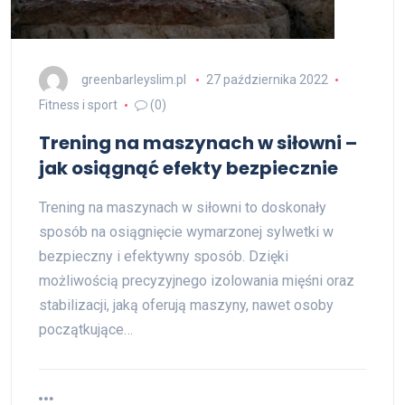
greenbarleyslim.pl
27 października 2022
Fitness i sport
(0)
Trening na maszynach w siłowni –
jak osiągnąć efekty bezpiecznie
Trening na maszynach w siłowni to doskonały
sposób na osiągnięcie wymarzonej sylwetki w
bezpieczny i efektywny sposób. Dzięki
możliwością precyzyjnego izolowania mięśni oraz
stabilizacji, jaką oferują maszyny, nawet osoby
początkujące…