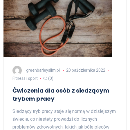
greenbarleyslim.pl
20 października 2022
Fitness i sport
(0)
Ćwiczenia dla osób z siedzącym
trybem pracy
Siedzący tryb pracy staje się normą w dzisiejszym
świecie, co niestety prowadzi do licznych
problemów zdrowotnych, takich jak bóle pleców