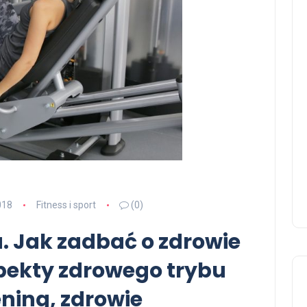
018
Fitness i sport
(0)
u. Jak zadbać o zdrowie
ekty zdrowego trybu
ening, zdrowie