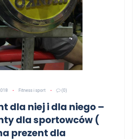
2018
Fitness i sport
(0)
 dla niej i dla niego –
nty dla sportowców (
a prezent dla