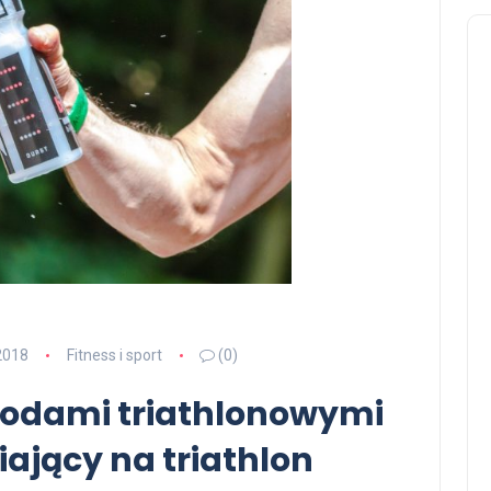
2018
Fitness i sport
(0)
wodami triathlonowymi
ający na triathlon