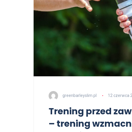
greenbarleyslim.pl
12 czerwca 
Trening przed za
– trening wzmacni