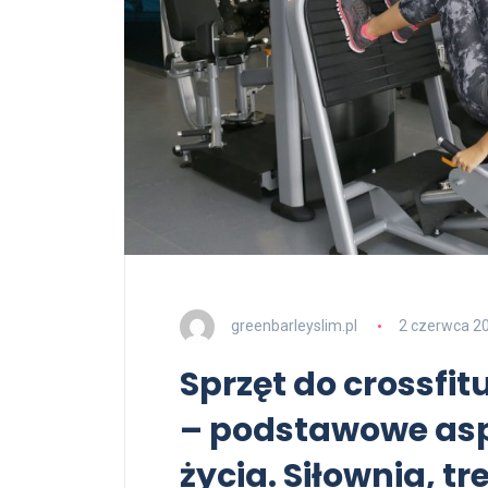
greenbarleyslim.pl
2 czerwca 2
Sprzęt do crossfit
– podstawowe asp
życia. Siłownia, tr