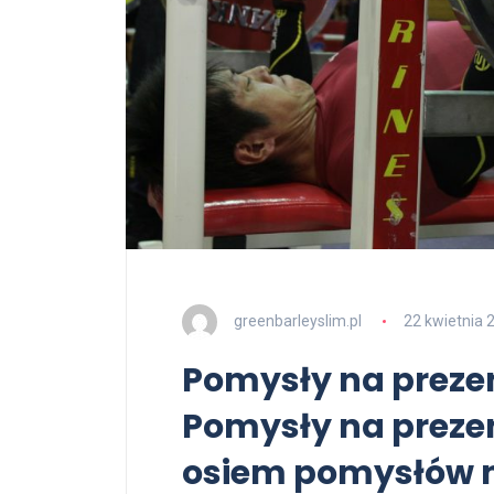
greenbarleyslim.pl
22 kwietnia 
Pomysły na prezent
Pomysły na preze
osiem pomysłów n