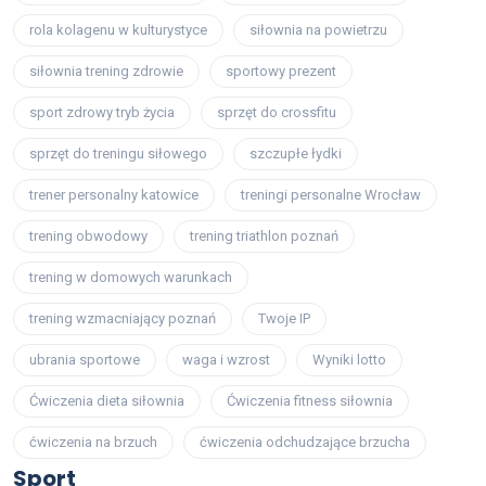
rola kolagenu w kulturystyce
siłownia na powietrzu
siłownia trening zdrowie
sportowy prezent
sport zdrowy tryb życia
sprzęt do crossfitu
sprzęt do treningu siłowego
szczupłe łydki
trener personalny katowice
treningi personalne Wrocław
trening obwodowy
trening triathlon poznań
trening w domowych warunkach
trening wzmacniający poznań
Twoje IP
ubrania sportowe
waga i wzrost
Wyniki lotto
Ćwiczenia dieta siłownia
Ćwiczenia fitness siłownia
ćwiczenia na brzuch
ćwiczenia odchudzające brzucha
Sport