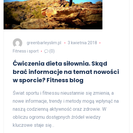
greenbarleyslim.pl
3 kwietnia 2018
Fitness i sport
(0)
Ćwiczenia dieta siłownia. Skąd
brać informacje na temat nowości
w sporcie? Fitness blog
Świat sportu i fitnessu nieustannie się zmienia, a
nowe informacje, trendy i metody mogą wpłynąć na
naszą codzienną aktywność oraz zdrowie. W
obliczu ogromu dostępnych źródeł wiedzy
kluczowe staje się…