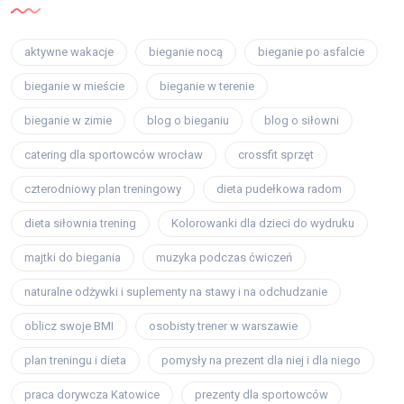
aktywne wakacje
bieganie nocą
bieganie po asfalcie
bieganie w mieście
bieganie w terenie
bieganie w zimie
blog o bieganiu
blog o siłowni
catering dla sportowców wrocław
crossfit sprzęt
czterodniowy plan treningowy
dieta pudełkowa radom
dieta siłownia trening
Kolorowanki dla dzieci do wydruku
majtki do biegania
muzyka podczas ćwiczeń
naturalne odżywki i suplementy na stawy i na odchudzanie
oblicz swoje BMI
osobisty trener w warszawie
plan treningu i dieta
pomysły na prezent dla niej i dla niego
praca dorywcza Katowice
prezenty dla sportowców