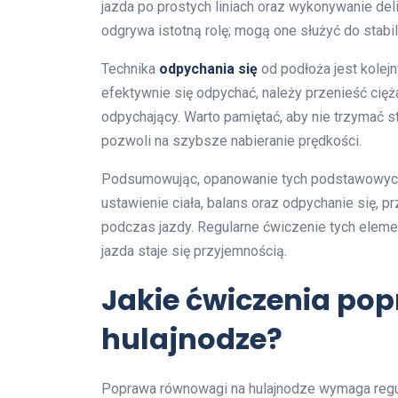
jazda po prostych liniach oraz wykonywanie de
odgrywa istotną rolę; mogą one służyć do stabili
Technika
odpychania się
od podłoża jest kolej
efektywnie się odpychać, należy przenieść cięża
odpychający. Warto pamiętać, aby nie trzymać st
pozwoli na szybsze nabieranie prędkości.
Podsumowując, opanowanie tych podstawowych t
ustawienie ciała, balans oraz odpychanie się, p
podczas jazdy. Regularne ćwiczenie tych eleme
jazda staje się przyjemnością.
Jakie ćwiczenia po
hulajnodze?
Poprawa równowagi na hulajnodze wymaga regul