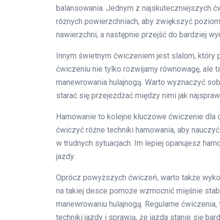
balansowania. Jednym z najskuteczniejszych ćwi
różnych powierzchniach, aby zwiększyć poziom
nawierzchni, a następnie przejść do bardziej 
Innym świetnym ćwiczeniem jest slalom, który 
ćwiczeniu nie tylko rozwijamy równowagę, ale t
manewrowania hulajnogą. Warto wyznaczyć sobi
starać się przejeżdżać między nimi jak najsprawn
Hamowanie to kolejne kluczowe ćwiczenie dla
ćwiczyć różne techniki hamowania, aby nauczyć 
w trudnych sytuacjach. Im lepiej opanujesz h
jazdy.
Oprócz powyższych ćwiczeń, warto także wyk
na takiej desce pomoże wzmocnić mięśnie stab
manewrowaniu hulajnogą. Regularne ćwiczenia, 
techniki jazdy i sprawią, że jazda stanie się ba