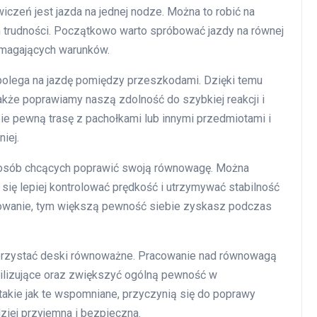
czeń jest jazda na jednej nodze. Można to robić na
 trudności. Początkowo warto spróbować jazdy na równej
wymagających warunków.
polega na jazdę pomiędzy przeszkodami. Dzięki temu
akże poprawiamy naszą zdolność do szybkiej reakcji i
e pewną trasę z pachołkami lub innymi przedmiotami i
iej.
 osób chcących poprawić swoją równowagę. Można
się lepiej kontrolować prędkość i utrzymywać stabilność
amowanie, tym większą pewność siebie zyskasz podczas
orzystać deski równoważne. Pracowanie nad równowagą
ilizujące oraz zwiększyć ogólną pewność w
takie jak te wspomniane, przyczynią się do poprawy
rdziej przyjemna i bezpieczna.