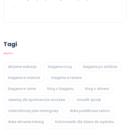
…
Tagi
aktywne wakacje
bieganie nocą
bieganie po asfalcie
bieganie w mieście
bieganie w terenie
bieganie w zimie
blog o bieganiu
blog o siłowni
catering dla sportowców wrocław
crossfit sprzęt
czterodniowy plan treningowy
dieta pudełkowa radom
dieta siłownia trening
Kolorowanki dla dzieci do wydruku