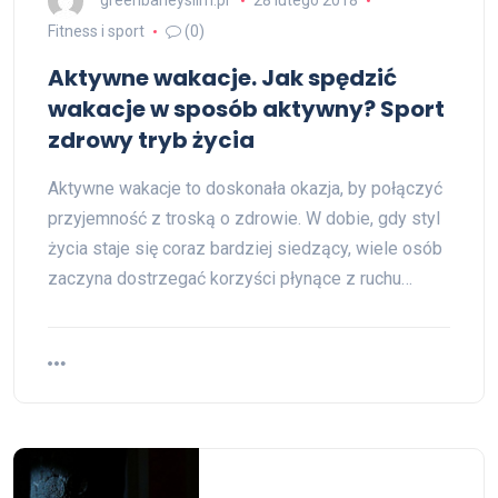
Fitness i sport
(0)
Aktywne wakacje. Jak spędzić
wakacje w sposób aktywny? Sport
zdrowy tryb życia
Aktywne wakacje to doskonała okazja, by połączyć
przyjemność z troską o zdrowie. W dobie, gdy styl
życia staje się coraz bardziej siedzący, wiele osób
zaczyna dostrzegać korzyści płynące z ruchu…