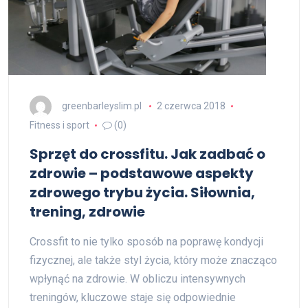
greenbarleyslim.pl
2 czerwca 2018
Fitness i sport
(0)
Sprzęt do crossfitu. Jak zadbać o
zdrowie – podstawowe aspekty
zdrowego trybu życia. Siłownia,
trening, zdrowie
Crossfit to nie tylko sposób na poprawę kondycji
fizycznej, ale także styl życia, który może znacząco
wpłynąć na zdrowie. W obliczu intensywnych
treningów, kluczowe staje się odpowiednie