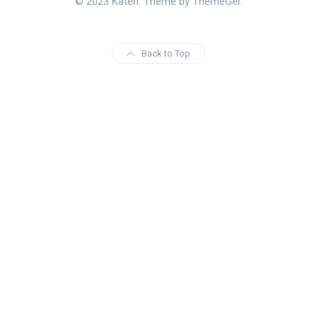
© 2023 Katen. Theme by ThemeGer.
Back to Top