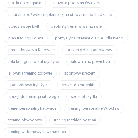
majtki do biegania
muzyka podczas ćwiczeń
naturalne odżywki i suplementy na stawy i na odchudzanie
oblicz swoje BMI
osobisty trener w warszawie
plan treningu i dieta
pomysły na prezent dla niej i dla niego
praca dorywcza Katowice
prezenty dla sportowców
rola kolagenu w kulturystyce
siłownia na powietrzu
siłownia trening zdrowie
sportowy prezent
sport zdrowy tryb życia
sprzęt do crossfitu
sprzęt do treningu siłowego
szczupłe łydki
trener personalny katowice
treningi personalne Wrocław
trening obwodowy
trening triathlon poznań
trening w domowych warunkach