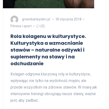
greenbarleyslim.pl
30 stycznia 2018
Fitness i sport
(0)
Rola kolagenu w kulturystyce.
Kulturystyka a wzmacnianie
stawów – naturalne odżywki i
suplementy na stawy i na
odchudzanie
Kolagen odgrywa kluczową rolę w kulturystyce,
wpływając nie tylko na wydolność mięśni, ale
przede wszystkim na zdrowie stawów. W miarę jak
intensywne treningi obciążają nasze stawy, ważne
jest, aby zadbać…