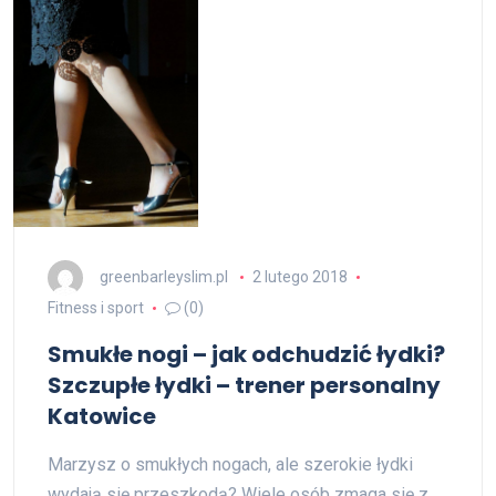
greenbarleyslim.pl
2 lutego 2018
Fitness i sport
(0)
Smukłe nogi – jak odchudzić łydki?
Szczupłe łydki – trener personalny
Katowice
Marzysz o smukłych nogach, ale szerokie łydki
wydają się przeszkodą? Wiele osób zmaga się z