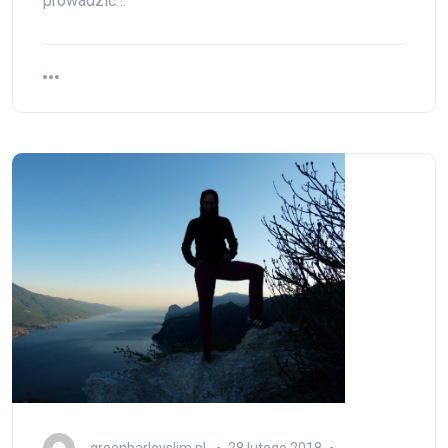
prowadzić…
greenbarleyslim.pl
28 lutego 2018