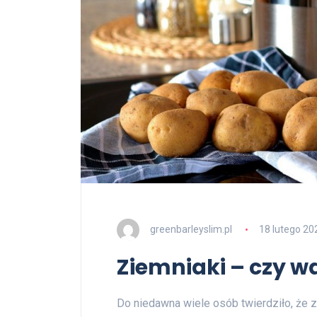
greenbarleyslim.pl
18 lutego 20
Ziemniaki – czy wa
Do niedawna wiele osób twierdziło, że z