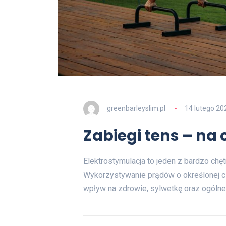
greenbarleyslim.pl
14 lutego 20
Zabiegi tens – na
Elektrostymulacja to jeden z bardzo chę
Wykorzystywanie prądów o określonej c
wpływ na zdrowie, sylwetkę oraz ogólne