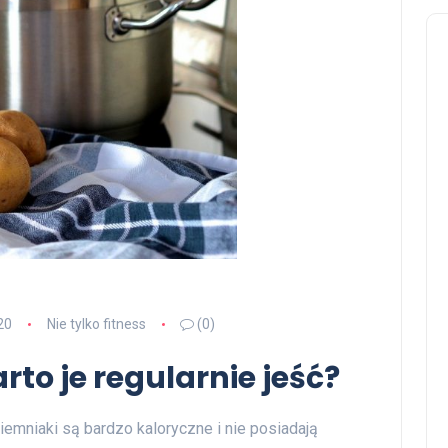
20
Nie tylko fitness
(0)
rto je regularnie jeść?
iemniaki są bardzo kaloryczne i nie posiadają