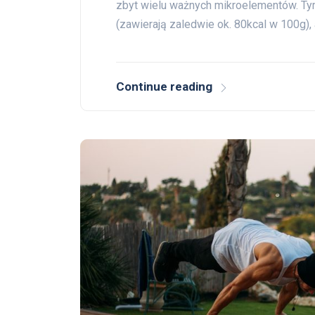
zbyt wielu ważnych mikroelementów. Ty
(zawierają zaledwie ok. 80kcal w 100g),
Continue reading