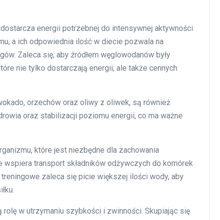
ry dostarcza energii potrzebnej do intensywnej aktywności
u, a ich odpowiednia ilość w diecie pozwala na
ngów. Zaleca się, aby źródłem węglowodanów były
óre nie tylko dostarczają energii, ale także cennych
awokado, orzechów oraz oliwy z oliwek, są również
rowia oraz stabilizacji poziomu energii, co ma ważne
ganizmu, które jest niezbędne dla zachowania
e wspiera transport składników odżywczych do komórek
 treningowe zaleca się picie większej ilości wody, aby
łku.
olę w utrzymaniu szybkości i zwinności. Skupiając się