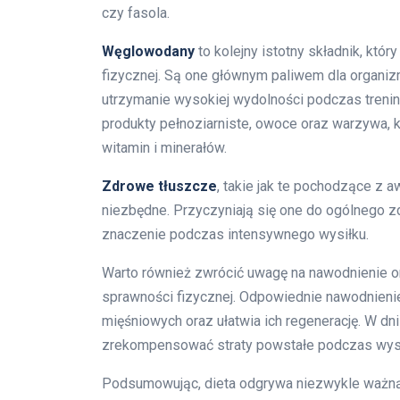
czy fasola.
Węglowodany
to kolejny istotny składnik, któ
fizycznej. Są one głównym paliwem dla organizm
utrzymanie wysokiej wydolności podczas treni
produkty pełnoziarniste, owoce oraz warzywa, kt
witamin i minerałów.
Zdrowe tłuszcze
, takie jak te pochodzące z 
niezbędne. Przyczyniają się one do ogólnego zd
znaczenie podczas intensywnego wysiłku.
Warto również zwrócić uwagę na nawodnienie or
sprawności fizycznej. Odpowiednie nawodnieni
mięśniowych oraz ułatwia ich regenerację. W dni
zrekompensować straty powstałe podczas wysi
Podsumowując, dieta odgrywa niezwykle ważną r