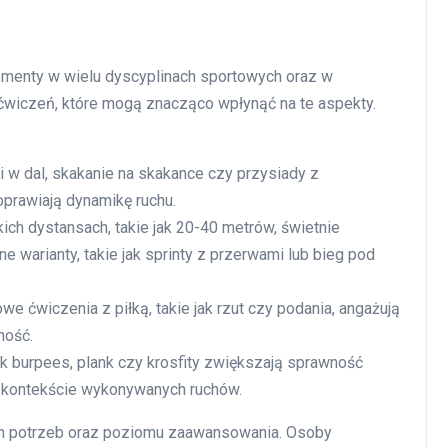
ementy w wielu dyscyplinach sportowych oraz w
e ćwiczeń, które mogą znacząco wpłynąć na te aspekty.
i w dal, skakanie na skakance czy przysiady z
oprawiają dynamikę ruchu.
kich dystansach, takie jak 20-40 metrów, świetnie
 warianty, takie jak sprinty z przerwami lub bieg pod
 ćwiczenia z piłką, takie jak rzut czy podania, angażują
ność.
ak burpees, plank czy krosfity zwiększają sprawność
w kontekście wykonywanych ruchów.
ch potrzeb oraz poziomu zaawansowania. Osoby