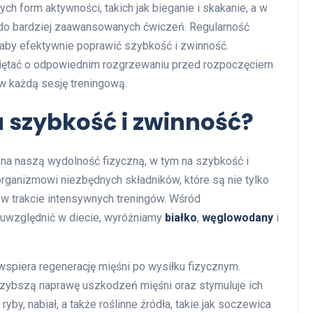
 form aktywności, takich jak bieganie i skakanie, a w
do bardziej zaawansowanych ćwiczeń. Regularność
 aby efektywnie poprawić szybkość i zwinność.
miętać o odpowiednim rozgrzewaniu przed rozpoczęciem
w każdą sesję treningową.
 szybkość i zwinność?
na naszą wydolność fizyczną, w tym na szybkość i
ganizmowi niezbędnych składników, które są nie tylko
w trakcie intensywnych treningów. Wśród
 uwzględnić w diecie, wyróżniamy
białko
,
węglowodany
i
wspiera regenerację mięśni po wysiłku fizycznym.
szybszą naprawę uszkodzeń mięśni oraz stymuluje ich
by, nabiał, a także roślinne źródła, takie jak soczewica