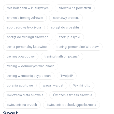
rola kolagenu w kulturystyce
siłownia na powietrzu
siłownia trening zdrowie
sportowy prezent
sport zdrowy tryb życia
sprzęt do crossfitu
sprzęt do treningu siłowego
szczupłe łydki
trener personalny katowice
treningi personalne Wrocław
trening obwodowy
trening triathlon poznań
trening w domowych warunkach
trening wzmacniający poznań
Twoje IP
ubrania sportowe
waga i wzrost
Wyniki lotto
Ćwiczenia dieta siłownia
Ćwiczenia fitness siłownia
ćwiczenia na brzuch
ćwiczenia odchudzające brzucha
Sport