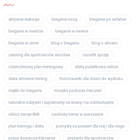
aktywne wakacje
bieganie nocą
bieganie po asfalcie
bieganie w mieście
bieganie w terenie
bieganie w zimie
blog o bieganiu
blog o siłowni
catering dla sportowców wrocław
crossfit sprzęt
czterodniowy plan treningowy
dieta pudełkowa radom
dieta siłownia trening
Kolorowanki dla dzieci do wydruku
majtki do biegania
muzyka podczas ćwiczeń
naturalne odżywki i suplementy na stawy i na odchudzanie
oblicz swoje BMI
osobisty trener w warszawie
plan treningu i dieta
pomysły na prezent dla niej i dla niego
praca dorywcza Katowice
prezenty dla sportowców