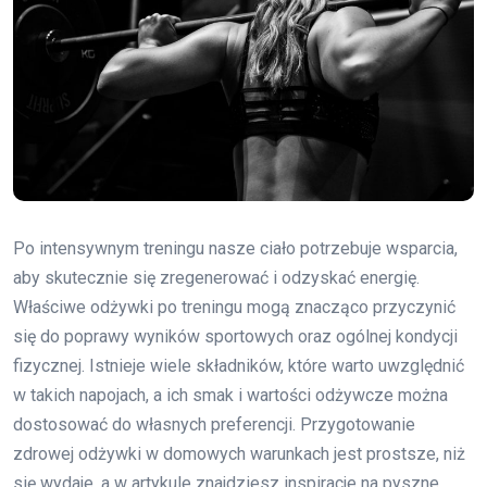
Po intensywnym treningu nasze ciało potrzebuje wsparcia,
aby skutecznie się zregenerować i odzyskać energię.
Właściwe odżywki po treningu mogą znacząco przyczynić
się do poprawy wyników sportowych oraz ogólnej kondycji
fizycznej. Istnieje wiele składników, które warto uwzględnić
w takich napojach, a ich smak i wartości odżywcze można
dostosować do własnych preferencji. Przygotowanie
zdrowej odżywki w domowych warunkach jest prostsze, niż
się wydaje, a w artykule znajdziesz inspiracje na pyszne