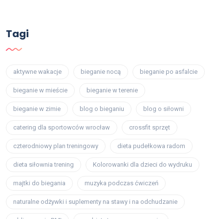
Tagi
aktywne wakacje
bieganie nocą
bieganie po asfalcie
bieganie w mieście
bieganie w terenie
bieganie w zimie
blog o bieganiu
blog o siłowni
catering dla sportowców wrocław
crossfit sprzęt
czterodniowy plan treningowy
dieta pudełkowa radom
dieta siłownia trening
Kolorowanki dla dzieci do wydruku
majtki do biegania
muzyka podczas ćwiczeń
naturalne odżywki i suplementy na stawy i na odchudzanie