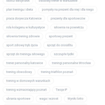
oblicz swoje BMI
osobisty trener w warszawie
plan treningu i dieta
pomysły na prezent dla niej i dla niego
praca dorywcza Katowice
prezenty dla sportowców
rola kolagenu w kulturystyce
siłownia na powietrzu
siłownia trening zdrowie
sportowy prezent
sport zdrowy tryb życia
sprzęt do crossfitu
sprzęt do treningu siłowego
szczupłe łydki
trener personalny katowice
treningi personalne Wrocław
trening obwodowy
trening triathlon poznań
trening w domowych warunkach
trening wzmacniający poznań
Twoje IP
ubrania sportowe
waga i wzrost
Wyniki lotto