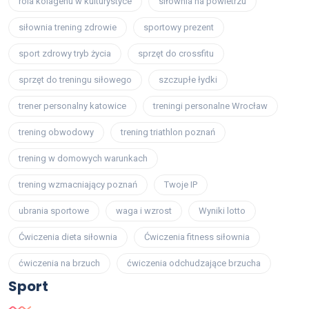
rola kolagenu w kulturystyce
siłownia na powietrzu
siłownia trening zdrowie
sportowy prezent
sport zdrowy tryb życia
sprzęt do crossfitu
sprzęt do treningu siłowego
szczupłe łydki
trener personalny katowice
treningi personalne Wrocław
trening obwodowy
trening triathlon poznań
trening w domowych warunkach
trening wzmacniający poznań
Twoje IP
ubrania sportowe
waga i wzrost
Wyniki lotto
Ćwiczenia dieta siłownia
Ćwiczenia fitness siłownia
ćwiczenia na brzuch
ćwiczenia odchudzające brzucha
Sport