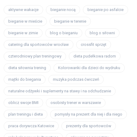
aktywne wakacje
bieganie nocą
bieganie po asfalcie
bieganie w mieście
bieganie w terenie
bieganie w zimie
blog o bieganiu
blog o siłowni
catering dla sportowców wrocław
crossfit sprzęt
czterodniowy plan treningowy
dieta pudełkowa radom
dieta siłownia trening
Kolorowanki dla dzieci do wydruku
majtki do biegania
muzyka podczas ćwiczeń
naturalne odżywki i suplementy na stawy i na odchudzanie
oblicz swoje BMI
osobisty trener w warszawie
plan treningu i dieta
pomysły na prezent dla niej i dla niego
praca dorywcza Katowice
prezenty dla sportowców