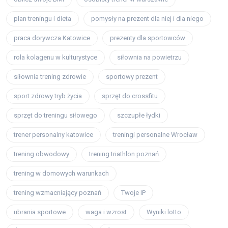
plan treningu i dieta
pomysły na prezent dla niej i dla niego
praca dorywcza Katowice
prezenty dla sportowców
rola kolagenu w kulturystyce
siłownia na powietrzu
siłownia trening zdrowie
sportowy prezent
sport zdrowy tryb życia
sprzęt do crossfitu
sprzęt do treningu siłowego
szczupłe łydki
trener personalny katowice
treningi personalne Wrocław
trening obwodowy
trening triathlon poznań
trening w domowych warunkach
trening wzmacniający poznań
Twoje IP
ubrania sportowe
waga i wzrost
Wyniki lotto