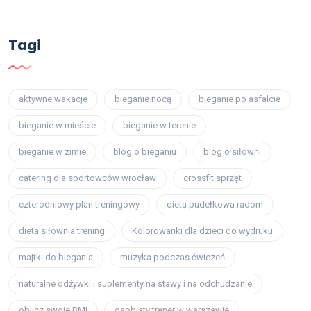
Tagi
aktywne wakacje
bieganie nocą
bieganie po asfalcie
bieganie w mieście
bieganie w terenie
bieganie w zimie
blog o bieganiu
blog o siłowni
catering dla sportowców wrocław
crossfit sprzęt
czterodniowy plan treningowy
dieta pudełkowa radom
dieta siłownia trening
Kolorowanki dla dzieci do wydruku
majtki do biegania
muzyka podczas ćwiczeń
naturalne odżywki i suplementy na stawy i na odchudzanie
oblicz swoje BMI
osobisty trener w warszawie