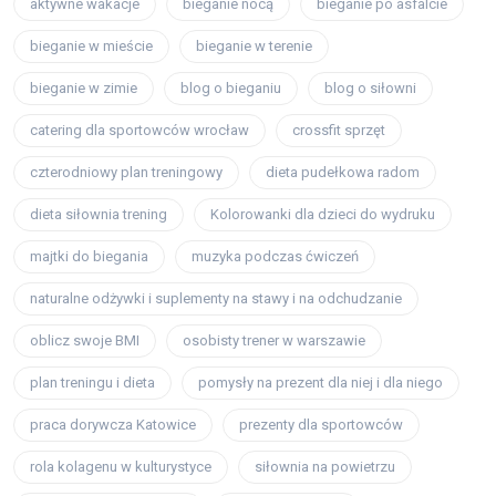
aktywne wakacje
bieganie nocą
bieganie po asfalcie
bieganie w mieście
bieganie w terenie
bieganie w zimie
blog o bieganiu
blog o siłowni
catering dla sportowców wrocław
crossfit sprzęt
czterodniowy plan treningowy
dieta pudełkowa radom
dieta siłownia trening
Kolorowanki dla dzieci do wydruku
majtki do biegania
muzyka podczas ćwiczeń
naturalne odżywki i suplementy na stawy i na odchudzanie
oblicz swoje BMI
osobisty trener w warszawie
plan treningu i dieta
pomysły na prezent dla niej i dla niego
praca dorywcza Katowice
prezenty dla sportowców
rola kolagenu w kulturystyce
siłownia na powietrzu