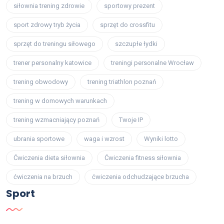
siłownia trening zdrowie
sportowy prezent
sport zdrowy tryb życia
sprzęt do crossfitu
sprzęt do treningu siłowego
szczupłe łydki
trener personalny katowice
treningi personalne Wrocław
trening obwodowy
trening triathlon poznań
trening w domowych warunkach
trening wzmacniający poznań
Twoje IP
ubrania sportowe
waga i wzrost
Wyniki lotto
Ćwiczenia dieta siłownia
Ćwiczenia fitness siłownia
ćwiczenia na brzuch
ćwiczenia odchudzające brzucha
Sport