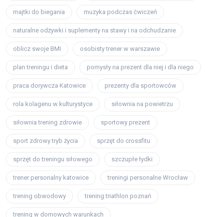
majtki do biegania
muzyka podczas ćwiczeń
naturalne odżywki i suplementy na stawy i na odchudzanie
oblicz swoje BMI
osobisty trener w warszawie
plan treningu i dieta
pomysły na prezent dla niej i dla niego
praca dorywcza Katowice
prezenty dla sportowców
rola kolagenu w kulturystyce
siłownia na powietrzu
siłownia trening zdrowie
sportowy prezent
sport zdrowy tryb życia
sprzęt do crossfitu
sprzęt do treningu siłowego
szczupłe łydki
trener personalny katowice
treningi personalne Wrocław
trening obwodowy
trening triathlon poznań
trening w domowych warunkach