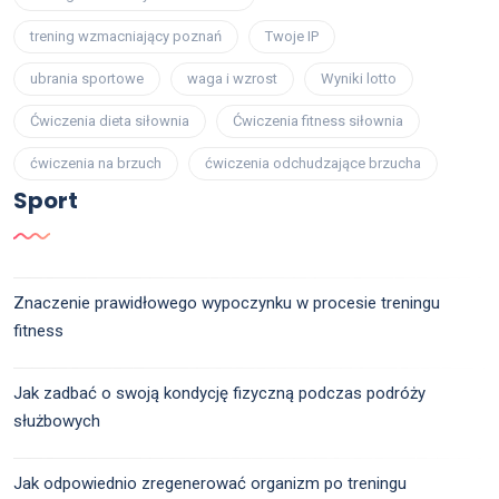
trening wzmacniający poznań
Twoje IP
ubrania sportowe
waga i wzrost
Wyniki lotto
Ćwiczenia dieta siłownia
Ćwiczenia fitness siłownia
ćwiczenia na brzuch
ćwiczenia odchudzające brzucha
Sport
Znaczenie prawidłowego wypoczynku w procesie treningu
fitness
Jak zadbać o swoją kondycję fizyczną podczas podróży
służbowych
Jak odpowiednio zregenerować organizm po treningu