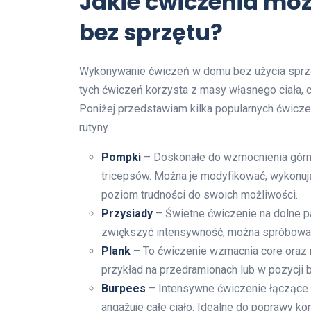
Jakie ćwiczenia m
bez sprzętu?
Wykonywanie ćwiczeń w domu bez użycia sprzętu
tych ćwiczeń korzysta z masy własnego ciała,
Poniżej przedstawiam kilka popularnych ćwicze
rutyny.
Pompki
– Doskonałe do wzmocnienia górnej 
tricepsów. Można je modyfikować, wykonuj
poziom trudności do swoich możliwości.
Przysiady
– Świetne ćwiczenie na dolne pa
zwiększyć intensywność, można spróbować
Plank
– To ćwiczenie wzmacnia core oraz 
przykład na przedramionach lub w pozycji b
Burpees
– Intensywne ćwiczenie łączące sk
angażuje całe ciało. Idealne do poprawy kond