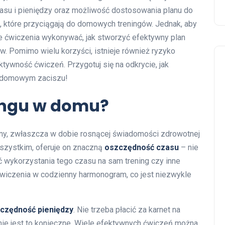
su i pieniędzy oraz możliwość dostosowania planu do
et, które przyciągają do domowych treningów. Jednak, aby
ie ćwiczenia wykonywać, jak stworzyć efektywny plan
w. Pomimo wielu korzyści, istnieje również ryzyko
tywność ćwiczeń. Przygotuj się na odkrycie, jak
w domowym zaciszu!
ningu w domu?
arny, zwłaszcza w dobie rosnącej świadomości zdrowotnej
wszystkim, oferuje on znaczną
oszczędność czasu
– nie
ć wykorzystania tego czasu na sam trening czy inne
ćwiczenia w codzienny harmonogram, co jest niezwykle
czędność pieniędzy
. Nie trzeba płacić za karnet na
i nie jest to konieczne. Wiele efektywnych ćwiczeń można