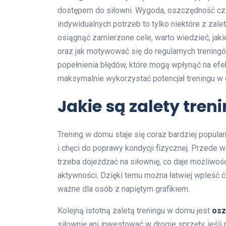
dostępem do siłowni. Wygoda, oszczędność cza
indywidualnych potrzeb to tylko niektóre z zal
osiągnąć zamierzone cele, warto wiedzieć, jak
oraz jak motywować się do regularnych treningó
popełnienia błędów, które mogą wpłynąć na efek
maksymalnie wykorzystać potencjał treningu 
Jakie są zalety tre
Trening w domu staje się coraz bardziej popul
i chęci do poprawy kondycji fizycznej. Przede 
trzeba dojeżdżać na siłownię, co daje możliwoś
aktywności. Dzięki temu można łatwiej wpleść 
ważne dla osób z napiętym grafikiem.
Kolejną istotną zaletą treningu w domu jest
osz
siłownię ani inwestować w drogie sprzęty, jeśl