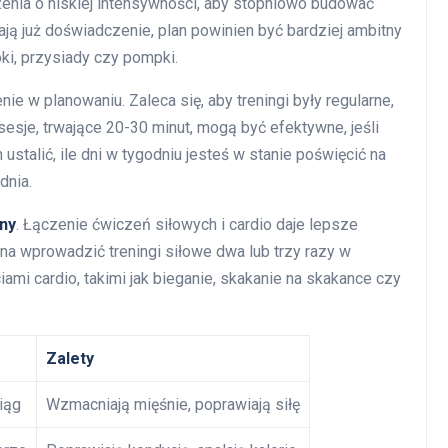
zenia o niskiej intensywności, aby stopniowo budować
ają już doświadczenie, plan powinien być bardziej ambitny
ki, przysiady czy pompki.
e w planowaniu. Zaleca się, aby treningi były regularne,
esje, trwające 20-30 minut, mogą być efektywne, jeśli
talić, ile dni w tygodniu jesteś w stanie poświęcić na
dnia.
ny
. Łączenie ćwiczeń siłowych i cardio daje lepsze
na wprowadzić treningi siłowe dwa lub trzy razy w
iami cardio, takimi jak bieganie, skakanie na skakance czy
Zalety
iąg
Wzmacniają mięśnie, poprawiają siłę