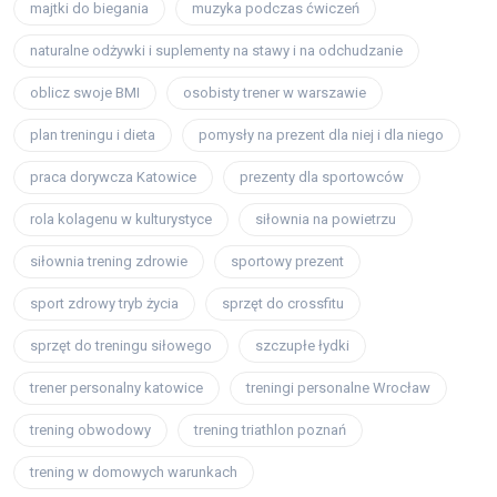
majtki do biegania
muzyka podczas ćwiczeń
naturalne odżywki i suplementy na stawy i na odchudzanie
oblicz swoje BMI
osobisty trener w warszawie
plan treningu i dieta
pomysły na prezent dla niej i dla niego
praca dorywcza Katowice
prezenty dla sportowców
rola kolagenu w kulturystyce
siłownia na powietrzu
siłownia trening zdrowie
sportowy prezent
sport zdrowy tryb życia
sprzęt do crossfitu
sprzęt do treningu siłowego
szczupłe łydki
trener personalny katowice
treningi personalne Wrocław
trening obwodowy
trening triathlon poznań
trening w domowych warunkach