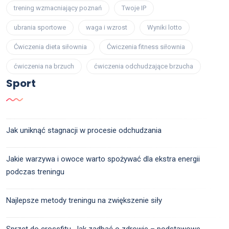
trening wzmacniający poznań
Twoje IP
ubrania sportowe
waga i wzrost
Wyniki lotto
Ćwiczenia dieta siłownia
Ćwiczenia fitness siłownia
ćwiczenia na brzuch
ćwiczenia odchudzające brzucha
Sport
Jak uniknąć stagnacji w procesie odchudzania
Jakie warzywa i owoce warto spożywać dla ekstra energii
podczas treningu
Najlepsze metody treningu na zwiększenie siły
Sprzęt do crossfitu. Jak zadbać o zdrowie – podstawowe