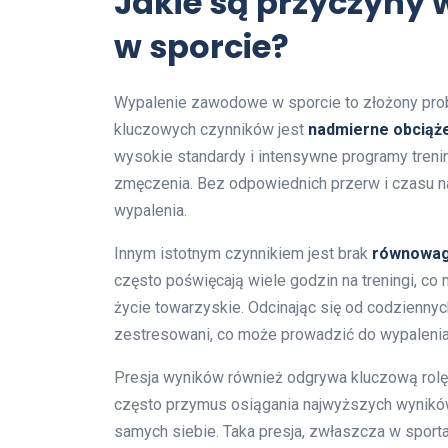
Jakie są przyczyny
w sporcie?
Wypalenie zawodowe w sporcie to złożony prob
kluczowych czynników jest
nadmierne obciąż
wysokie standardy i intensywne programy tren
zmęczenia. Bez odpowiednich przerw i czasu na
wypalenia.
Innym istotnym czynnikiem jest brak
równowag
często poświęcają wiele godzin na treningi, co
życie towarzyskie. Odcinając się od codzienny
zestresowani, co może prowadzić do wypalenia
Presja wyników również odgrywa kluczową rol
często przymus osiągania najwyższych wyników
samych siebie. Taka presja, zwłaszcza w spo