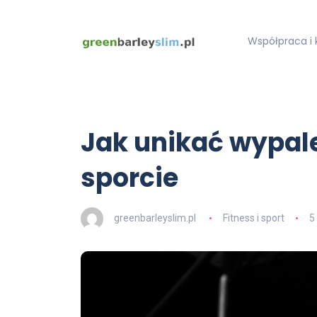
Współpraca i 
Jak unikać wypa
sporcie
greenbarleyslim.pl
Fitness i sport
5