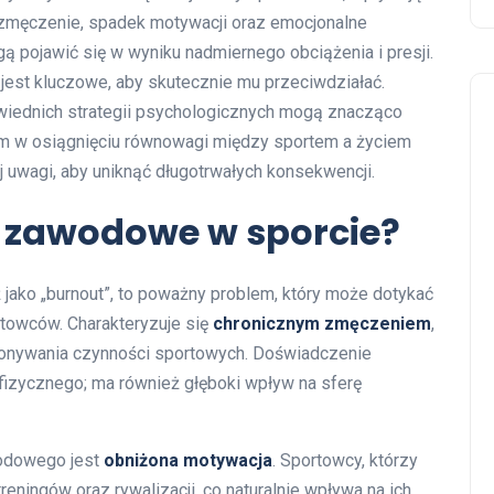
e zmęczenie, spadek motywacji oraz emocjonalne
ogą pojawić się w wyniku nadmiernego obciążenia i presji.
jest kluczowe, aby skutecznie mu przeciwdziałać.
wiednich strategii psychologicznych mogą znacząco
m w osiągnięciu równowagi między sportem a życiem
 uwagi, aby uniknąć długotrwałych konsekwencji.
e zawodowe w sporcie?
ako „burnout”, to poważny problem, który może dotykać
rtowców. Charakteryzuje się
chronicznym zmęczeniem
,
onywania czynności sportowych. Doświadczenie
 fizycznego; ma również głęboki wpływ na sferę
odowego jest
obniżona motywacja
. Sportowcy, którzy
reningów oraz rywalizacji, co naturalnie wpływa na ich