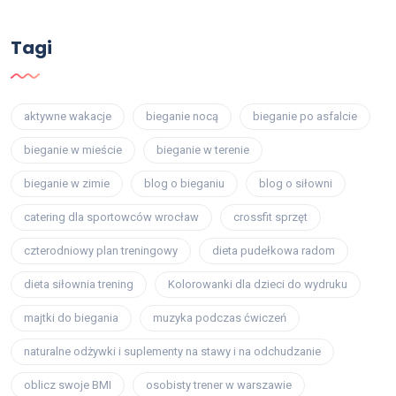
Tagi
aktywne wakacje
bieganie nocą
bieganie po asfalcie
bieganie w mieście
bieganie w terenie
bieganie w zimie
blog o bieganiu
blog o siłowni
catering dla sportowców wrocław
crossfit sprzęt
czterodniowy plan treningowy
dieta pudełkowa radom
dieta siłownia trening
Kolorowanki dla dzieci do wydruku
majtki do biegania
muzyka podczas ćwiczeń
naturalne odżywki i suplementy na stawy i na odchudzanie
oblicz swoje BMI
osobisty trener w warszawie