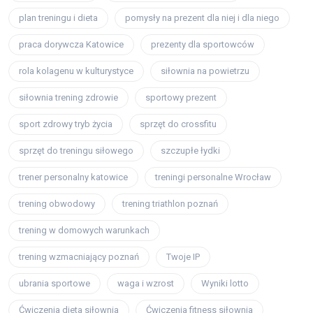
plan treningu i dieta
pomysły na prezent dla niej i dla niego
praca dorywcza Katowice
prezenty dla sportowców
rola kolagenu w kulturystyce
siłownia na powietrzu
siłownia trening zdrowie
sportowy prezent
sport zdrowy tryb życia
sprzęt do crossfitu
sprzęt do treningu siłowego
szczupłe łydki
trener personalny katowice
treningi personalne Wrocław
trening obwodowy
trening triathlon poznań
trening w domowych warunkach
trening wzmacniający poznań
Twoje IP
ubrania sportowe
waga i wzrost
Wyniki lotto
Ćwiczenia dieta siłownia
Ćwiczenia fitness siłownia