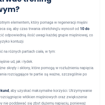
owym?
istotnym elementem, który pomaga w regeneracji mięśni
ca się, aby czas trwania stretching’u wynosił od
10 do
cić odpowiednią ilość uwagi każdej grupie mięśniowej, co
yzyko kontuzji.
 na różnych partiach ciała, w tym:
śnie ud, jak i łydek.
żne skręty i skłony, które pomogą w rozluźnieniu napięcia.
enia rozciągające te partie są ważne, szczególnie po
ekund
, aby uzyskać maksymalne korzyści. Utrzymywanie
 rozciągnięcie włókien mięśniowych oraz zwiększenie
by nie poddawać się zbyt dużemu napięciu, ponieważ