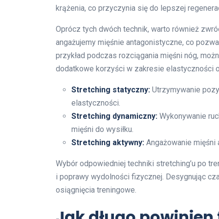
krążenia, co przyczynia się do lepszej regenerac
Oprócz tych dwóch technik, warto również zwr
angażujemy mięśnie antagonistyczne, co pozwal
przykład podczas rozciągania mięśni nóg, możn
dodatkowe korzyści w zakresie elastyczności or
Stretching statyczny:
Utrzymywanie pozycj
elastyczności.
Stretching dynamiczny:
Wykonywanie ruch
mięśni do wysiłku.
Stretching aktywny:
Angażowanie mięśni a
Wybór odpowiedniej techniki stretching’u po tre
i poprawy wydolności fizycznej. Desygnując cz
osiągnięcia treningowe.
Jak długo powinien 