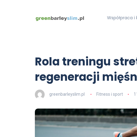
Współpraca i 
Rola treningu str
regeneracji mięśn
greenbarleyslim.pl
Fitness i sport
1