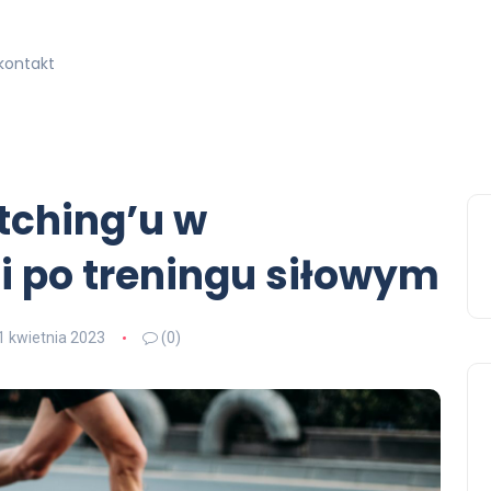
kontakt
etching’u w
i po treningu siłowym
1 kwietnia 2023
(0)