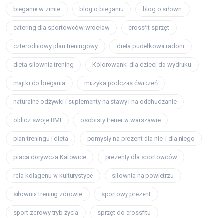
bieganie w zimie
blog o bieganiu
blog o siłowni
catering dla sportowców wrocław
crossfit sprzęt
czterodniowy plan treningowy
dieta pudełkowa radom
dieta siłownia trening
Kolorowanki dla dzieci do wydruku
majtki do biegania
muzyka podczas ćwiczeń
naturalne odżywki i suplementy na stawy i na odchudzanie
oblicz swoje BMI
osobisty trener w warszawie
plan treningu i dieta
pomysły na prezent dla niej i dla niego
praca dorywcza Katowice
prezenty dla sportowców
rola kolagenu w kulturystyce
siłownia na powietrzu
siłownia trening zdrowie
sportowy prezent
sport zdrowy tryb życia
sprzęt do crossfitu