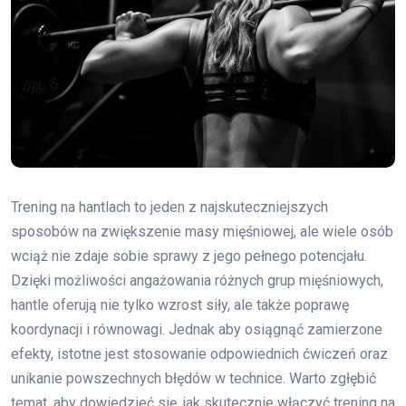
Trening na hantlach to jeden z najskuteczniejszych
sposobów na zwiększenie masy mięśniowej, ale wiele osób
wciąż nie zdaje sobie sprawy z jego pełnego potencjału.
Dzięki możliwości angażowania różnych grup mięśniowych,
hantle oferują nie tylko wzrost siły, ale także poprawę
koordynacji i równowagi. Jednak aby osiągnąć zamierzone
efekty, istotne jest stosowanie odpowiednich ćwiczeń oraz
unikanie powszechnych błędów w technice. Warto zgłębić
temat, aby dowiedzieć się, jak skutecznie włączyć trening na