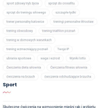
sport zdrowy tryb życia
sprzęt do crossfitu
sprzęt do treningu siłowego
szczupłe łydki
trener personalny katowice
treningi personalne Wrocław
trening obwodowy
trening triathlon poznań
trening w domowych warunkach
trening wzmacniający poznań
Twoje IP
ubrania sportowe
waga i wzrost
Wyniki lotto
Ćwiczenia dieta siłownia
Ćwiczenia fitness siłownia
ćwiczenia na brzuch
ćwiczenia odchudzające brzucha
Sport
Skuteczne ćwiczenia na wzmocnienie mięśni rąk i grzbietu