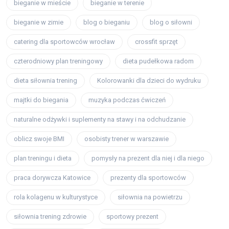
bieganie w mieście
bieganie w terenie
bieganie w zimie
blog o bieganiu
blog o siłowni
catering dla sportowców wrocław
crossfit sprzęt
czterodniowy plan treningowy
dieta pudełkowa radom
dieta siłownia trening
Kolorowanki dla dzieci do wydruku
majtki do biegania
muzyka podczas ćwiczeń
naturalne odżywki i suplementy na stawy i na odchudzanie
oblicz swoje BMI
osobisty trener w warszawie
plan treningu i dieta
pomysły na prezent dla niej i dla niego
praca dorywcza Katowice
prezenty dla sportowców
rola kolagenu w kulturystyce
siłownia na powietrzu
siłownia trening zdrowie
sportowy prezent