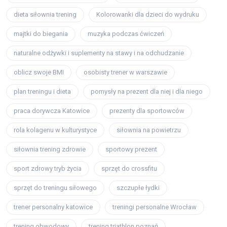
dieta siłownia trening
Kolorowanki dla dzieci do wydruku
majtki do biegania
muzyka podczas ćwiczeń
naturalne odżywki i suplementy na stawy i na odchudzanie
oblicz swoje BMI
osobisty trener w warszawie
plan treningu i dieta
pomysły na prezent dla niej i dla niego
praca dorywcza Katowice
prezenty dla sportowców
rola kolagenu w kulturystyce
siłownia na powietrzu
siłownia trening zdrowie
sportowy prezent
sport zdrowy tryb życia
sprzęt do crossfitu
sprzęt do treningu siłowego
szczupłe łydki
trener personalny katowice
treningi personalne Wrocław
trening obwodowy
trening triathlon poznań