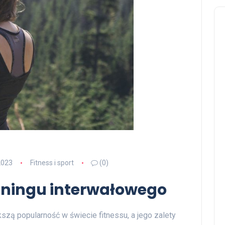
2023
Fitness i sport
(0)
treningu interwałowego
szą popularność w świecie fitnessu, a jego zalety