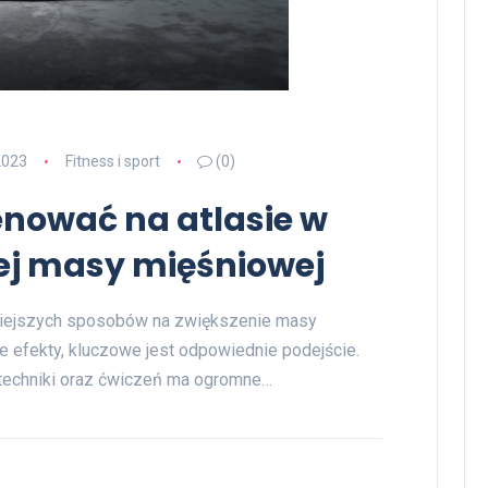
2023
Fitness i sport
(0)
enować na atlasie w
zej masy mięśniowej
czniejszych sposobów na zwiększenie masy
e efekty, kluczowe jest odpowiednie podejście.
techniki oraz ćwiczeń ma ogromne…