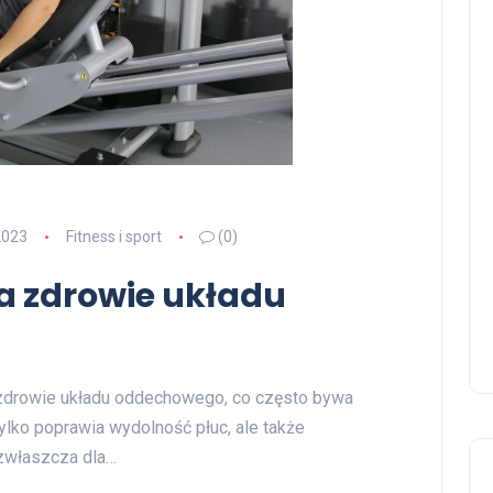
2023
Fitness i sport
(0)
a zdrowie układu
zdrowie układu oddechowego, co często bywa
ylko poprawia wydolność płuc, ale także
 zwłaszcza dla…