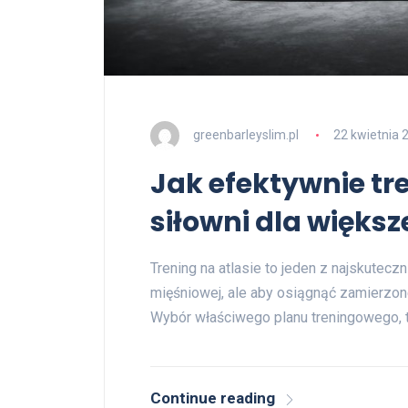
greenbarleyslim.pl
22 kwietnia 
Jak efektywnie tr
siłowni dla więks
Trening na atlasie to jeden z najskute
mięśniowej, ale aby osiągnąć zamierzon
Wybór właściwego planu treningowego, 
Continue reading