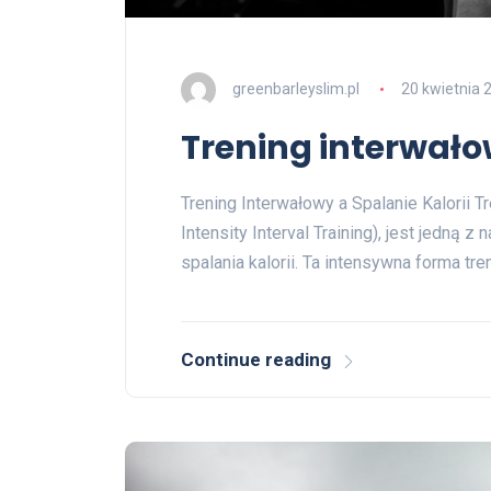
greenbarleyslim.pl
20 kwietnia 
Trening interwałow
Trening Interwałowy a Spalanie Kalorii T
Intensity Interval Training), jest jedną 
spalania kalorii. Ta intensywna forma tre
Continue reading