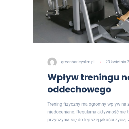
greenbarleyslim.pl
23 kwietnia 
Wpływ treningu n
oddechowego
Trening fizyczny ma ogromny wpływ na 
niedoceniane. Regularna aktywność nie t
przyczynia się do lepszej jakości życia,