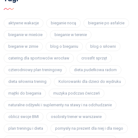
aktywne wakacje
bieganie nocą
bieganie po asfalcie
bieganie w mieście
bieganie w terenie
bieganie w zimie
blog o bieganiu
blog o siłowni
catering dla sportowców wrocław
crossfit sprzęt
czterodniowy plan treningowy
dieta pudełkowa radom
dieta siłownia trening
Kolorowanki dla dzieci do wydruku
majtki do biegania
muzyka podczas ćwiczeń
naturalne odżywki i suplementy na stawy i na odchudzanie
oblicz swoje BMI
osobisty trener w warszawie
plan treningu i dieta
pomysły na prezent dla niej i dla niego