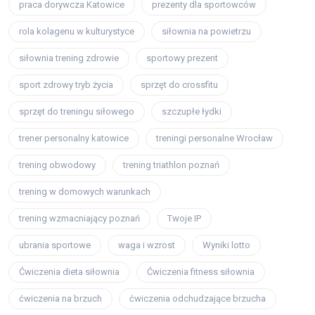
praca dorywcza Katowice
prezenty dla sportowców
rola kolagenu w kulturystyce
siłownia na powietrzu
siłownia trening zdrowie
sportowy prezent
sport zdrowy tryb życia
sprzęt do crossfitu
sprzęt do treningu siłowego
szczupłe łydki
trener personalny katowice
treningi personalne Wrocław
trening obwodowy
trening triathlon poznań
trening w domowych warunkach
trening wzmacniający poznań
Twoje IP
ubrania sportowe
waga i wzrost
Wyniki lotto
Ćwiczenia dieta siłownia
Ćwiczenia fitness siłownia
ćwiczenia na brzuch
ćwiczenia odchudzające brzucha