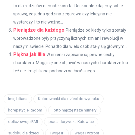
to dla rodziców niemałe koszta. Doskonale zdajemy sobie
sprawę, że jedna godzina zegarowa czy lekcyjna nie
wystarczy. I to nie ważne...
Pieniądze dla każdego
Pieniądze od kiedy tylko zostały
wprowadzone były przyczyną licznych zmian i rewolucji w
naszym świecie. Ponadto dla wielu osób stały się głównym...
Piękna jak lilia
W imieniu zapisane są pewne cechy
charakteru. Mogą się one objawić w naszych charakterze lub
też nie. Imię Liliana pochodzi od łacińskiego...
Imię Liliana
Kolorowanki dla dzieci do wydruku
korepetycje Radom
lotto najczęstsze numery
oblicz swoje BMI
praca dorywcza Katowice
sudoku dla dzieci
Twoje IP
waga i wzrost