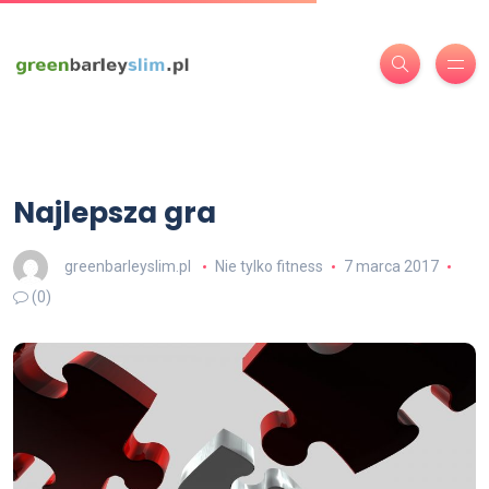
Najlepsza gra
greenbarleyslim.pl
Nie tylko fitness
7 marca 2017
(0)