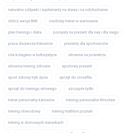
naturalne odżywki i suplementy na stawy i na odchudzanie
oblicz swoje BMI
osobisty trener w warszawie
plan treningu i dieta
pomysły na prezent dla niej i dla niego
praca dorywcza Katowice
prezenty dla sportowców
rola kolagenu w kulturystyce
siłownia na powietrzu
siłownia trening zdrowie
sportowy prezent
sport zdrowy tryb życia
sprzęt do crossfitu
sprzęt do treningu siłowego
szczupłe łydki
trener personalny katowice
treningi personalne Wrocław
trening obwodowy
trening triathlon poznań
trening w domowych warunkach