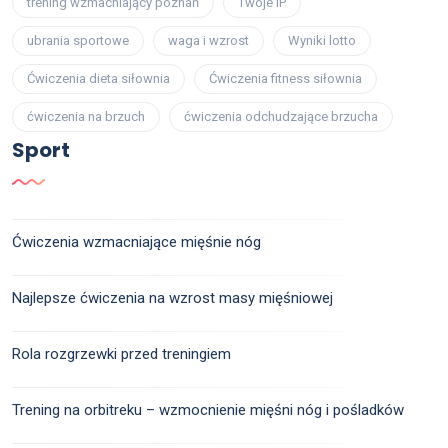
trening wzmacniający poznań
Twoje IP
ubrania sportowe
waga i wzrost
Wyniki lotto
Ćwiczenia dieta siłownia
Ćwiczenia fitness siłownia
ćwiczenia na brzuch
ćwiczenia odchudzające brzucha
Sport
Ćwiczenia wzmacniające mięśnie nóg
Najlepsze ćwiczenia na wzrost masy mięśniowej
Rola rozgrzewki przed treningiem
Trening na orbitreku – wzmocnienie mięśni nóg i pośladków