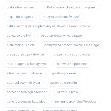
dieta siłownia trening
Kolorowanki dla dzieci do wydruku
majtki do biegania
muzyka podczas ćwiczeń
naturalne odżywki i suplementy na stawy i na odchudzanie
oblicz swoje BMI
osobisty trener w warszawie
plan treningu i dieta
pomysły na prezent dla niej i dla niego
praca dorywcza Katowice
prezenty dla sportowców
rola kolagenu w kulturystyce
siłownia na powietrzu
siłownia trening zdrowie
sportowy prezent
sport zdrowy tryb życia
sprzęt do crossfitu
sprzęt do treningu siłowego
szczupłe łydki
trener personalny katowice
treningi personalne Wrocław
trening obwodowy
trening triathlon poznań