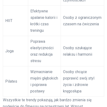
czynnościach
Efektywne
spalanie kalorii i
Osoby z ograniczonym
HIIT
krótki czas
czasem na ćwiczenia
treningu
Poprawa
elastyczności
Osoby szukające
Joga
oraz redukcja
relaksu i harmonii
stresu
Wzmacnianie
Osoby chcące
mięśni głębokich
poprawić swój styl
Pilates
i poprawa
życia i zdrowie
postawy
kręgosłupa
Wszystkie te trendy pokazują, jak bardzo zmienia się
podejście do fitnessu na przestrzeni lat. Wzrost