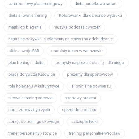
czterodniowy plan treningowy
dieta pudełkowa radom
dieta siłownia trening
Kolorowanki dla dzieci do wydruku
majtki do biegania
muzyka podczas ćwiczeń
naturalne odżywki i suplementy na stawy i na odchudzanie
oblicz swoje BMI
osobisty trener w warszawie
plan treningu i dieta
pomysły na prezent dla niej i dla niego
praca dorywcza Katowice
prezenty dla sportowców
rola kolagenu w kulturystyce
siłownia na powietrzu
siłownia trening zdrowie
sportowy prezent
sport zdrowy tryb życia
sprzęt do crossfitu
sprzęt do treningu siłowego
szczupłe łydki
trener personalny katowice
treningi personalne Wrocław