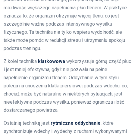
możliwość większego napełnienia płuc tlenem. W praktyce
oznacza to, że organizm otrzymuje więcej tlenu, co jest
szczególnie ważne podczas intensywnego wysiłku
fizycznego. Ta technika nie tylko wspiera wydolność, ale
także może pomóc w redukcji stresu i utrzymaniu spokoju
podczas treningu.
Z kolei technika
klatkowowa
wykorzystuje górną część płuc
i jest mniej efektywna, gdyż nie pozwala na pełne
napełnienie organizmu tlenem. Oddychanie w tym stylu
polega na unoszeniu klatki piersiowej podczas wdechu, co,
chociaż może być naturalne w niektórych sytuacjach, jest
nieefektywne podczas wysiłku, ponieważ ogranicza ilość
dostarczanego powietrza.
Ostatnią techniką jest
rytmiczne oddychanie
, które
synchronizuje wdechy i wydechy z ruchami wykonywanymi