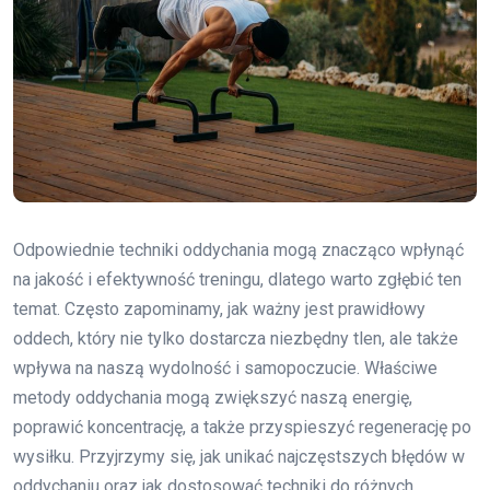
Odpowiednie techniki oddychania mogą znacząco wpłynąć
na jakość i efektywność treningu, dlatego warto zgłębić ten
temat. Często zapominamy, jak ważny jest prawidłowy
oddech, który nie tylko dostarcza niezbędny tlen, ale także
wpływa na naszą wydolność i samopoczucie. Właściwe
metody oddychania mogą zwiększyć naszą energię,
poprawić koncentrację, a także przyspieszyć regenerację po
wysiłku. Przyjrzymy się, jak unikać najczęstszych błędów w
oddychaniu oraz jak dostosować techniki do różnych