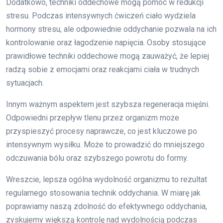
Dodatkowo, techniki oddechowe mogą pomóc w redukcji
stresu. Podczas intensywnych ćwiczeń ciało wydziela
hormony stresu, ale odpowiednie oddychanie pozwala na ich
kontrolowanie oraz łagodzenie napięcia. Osoby stosujące
prawidłowe techniki oddechowe mogą zauważyć, że lepiej
radzą sobie z emocjami oraz reakcjami ciała w trudnych
sytuacjach.
Innym ważnym aspektem jest szybsza regeneracja mięśni.
Odpowiedni przepływ tlenu przez organizm może
przyspieszyć procesy naprawcze, co jest kluczowe po
intensywnym wysiłku. Może to prowadzić do mniejszego
odczuwania bólu oraz szybszego powrotu do formy.
Wreszcie, lepsza ogólna wydolność organizmu to rezultat
regularnego stosowania technik oddychania. W miarę jak
poprawiamy naszą zdolność do efektywnego oddychania,
zyskujemy większą kontrolę nad wydolnością podczas