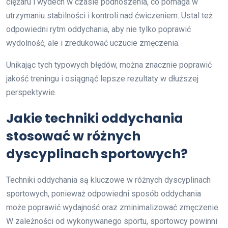
ciężaru i wydech w czasie podnoszenia, co pomaga w
utrzymaniu stabilności i kontroli nad ćwiczeniem. Ustal też
odpowiedni rytm oddychania, aby nie tylko poprawić
wydolność, ale i zredukować uczucie zmęczenia.
Unikając tych typowych błędów, można znacznie poprawić
jakość treningu i osiągnąć lepsze rezultaty w dłuższej
perspektywie.
Jakie techniki oddychania
stosować w różnych
dyscyplinach sportowych?
Techniki oddychania są kluczowe w różnych dyscyplinach
sportowych, ponieważ odpowiedni sposób oddychania
może poprawić wydajność oraz zminimalizować zmęczenie.
W zależności od wykonywanego sportu, sportowcy powinni