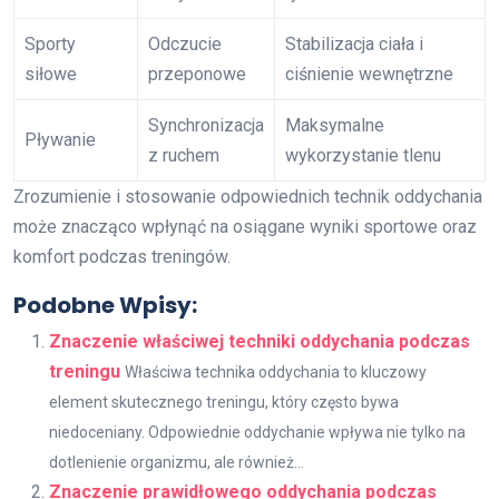
Sporty
Odczucie
Stabilizacja ciała i
siłowe
przeponowe
ciśnienie wewnętrzne
Synchronizacja
Maksymalne
Pływanie
z ruchem
wykorzystanie tlenu
Zrozumienie i stosowanie odpowiednich technik oddychania
może znacząco wpłynąć na osiągane wyniki sportowe oraz
komfort podczas treningów.
Podobne Wpisy:
Znaczenie właściwej techniki oddychania podczas
treningu
Właściwa technika oddychania to kluczowy
element skutecznego treningu, który często bywa
niedoceniany. Odpowiednie oddychanie wpływa nie tylko na
dotlenienie organizmu, ale również...
Znaczenie prawidłowego oddychania podczas