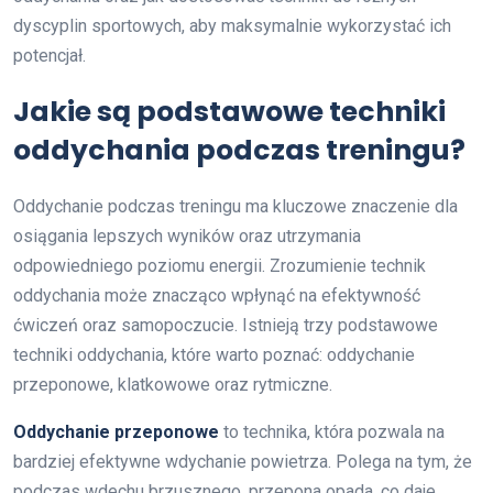
dyscyplin sportowych, aby maksymalnie wykorzystać ich
potencjał.
Jakie są podstawowe techniki
oddychania podczas treningu?
Oddychanie podczas treningu ma kluczowe znaczenie dla
osiągania lepszych wyników oraz utrzymania
odpowiedniego poziomu energii. Zrozumienie technik
oddychania może znacząco wpłynąć na efektywność
ćwiczeń oraz samopoczucie. Istnieją trzy podstawowe
techniki oddychania, które warto poznać: oddychanie
przeponowe, klatkowowe oraz rytmiczne.
Oddychanie przeponowe
to technika, która pozwala na
bardziej efektywne wdychanie powietrza. Polega na tym, że
podczas wdechu brzusznego, przepona opada, co daje