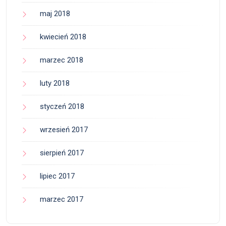
maj 2018
kwiecień 2018
marzec 2018
luty 2018
styczeń 2018
wrzesień 2017
sierpień 2017
lipiec 2017
marzec 2017