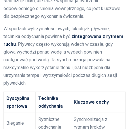
stabilizuje ciało, ale także wspomaga tworzenie
odpowiedniego ciśnienia wewnętrznego, co jest kluczowe
dla bezpiecznego wykonania ćwiczenia.
W sportach wytrzymałościowych, takich jak pływanie,
technika oddychania powinna być
zintegrowana z rytmem
ruchu
. Pływacy często wykonują wdech w czasie, gdy
głowa wychodzi ponad wodę, a wydech powinien
następować pod wodą. Ta synchronizacja pozwala na
maksymalne wykorzystanie tlenu i jest niezbędna dla
utrzymania tempa i wytrzymałości podczas długich sesji
pływackich.
Dyscyplina
Technika
Kluczowe cechy
sportowa
oddychania
Rytmiczne
Synchronizacja z
Bieganie
oddychanie
rytmem kroków