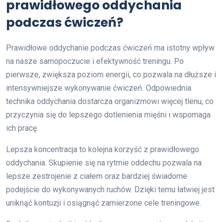
prawidłowego oddychania
podczas ćwiczeń?
Prawidłowe oddychanie podczas ćwiczeń ma istotny wpływ
na nasze samopoczucie i efektywność treningu. Po
pierwsze, zwiększa poziom energii, co pozwala na dłuższe i
intensywniejsze wykonywanie ćwiczeń. Odpowiednia
technika oddychania dostarcza organizmowi więcej tlenu, co
przyczynia się do lepszego dotlenienia mięśni i wspomaga
ich pracę.
Lepsza koncentracja to kolejna korzyść z prawidłowego
oddychania. Skupienie się na rytmie oddechu pozwala na
lepsze zestrojenie z ciałem oraz bardziej świadome
podejście do wykonywanych ruchów. Dzięki temu łatwiej jest
uniknąć kontuzji i osiągnąć zamierzone cele treningowe.