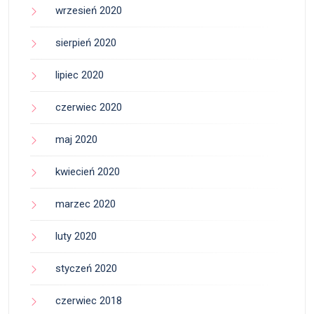
wrzesień 2020
sierpień 2020
lipiec 2020
czerwiec 2020
maj 2020
kwiecień 2020
marzec 2020
luty 2020
styczeń 2020
czerwiec 2018