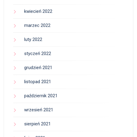
kwiecień 2022
marzec 2022
luty 2022
styczeń 2022
grudzień 2021
listopad 2021
październik 2021
wrzesień 2021
sierpień 2021