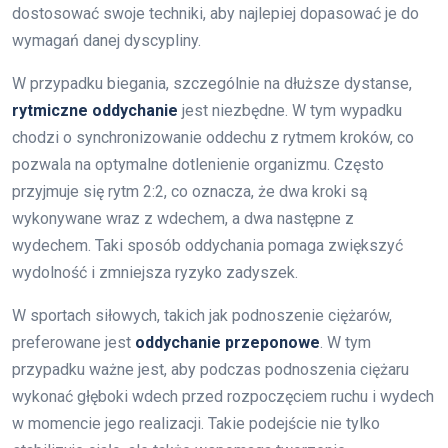
dostosować swoje techniki, aby najlepiej dopasować je do
wymagań danej dyscypliny.
W przypadku biegania, szczególnie na dłuższe dystanse,
rytmiczne oddychanie
jest niezbędne. W tym wypadku
chodzi o synchronizowanie oddechu z rytmem kroków, co
pozwala na optymalne dotlenienie organizmu. Często
przyjmuje się rytm 2:2, co oznacza, że dwa kroki są
wykonywane wraz z wdechem, a dwa następne z
wydechem. Taki sposób oddychania pomaga zwiększyć
wydolność i zmniejsza ryzyko zadyszek.
W sportach siłowych, takich jak podnoszenie ciężarów,
preferowane jest
oddychanie przeponowe
. W tym
przypadku ważne jest, aby podczas podnoszenia ciężaru
wykonać głęboki wdech przed rozpoczęciem ruchu i wydech
w momencie jego realizacji. Takie podejście nie tylko