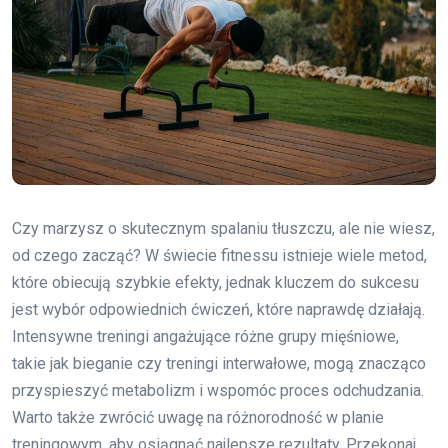
Czy marzysz o skutecznym spalaniu tłuszczu, ale nie wiesz,
od czego zacząć? W świecie fitnessu istnieje wiele metod,
które obiecują szybkie efekty, jednak kluczem do sukcesu
jest wybór odpowiednich ćwiczeń, które naprawdę działają.
Intensywne treningi angażujące różne grupy mięśniowe,
takie jak bieganie czy treningi interwałowe, mogą znacząco
przyspieszyć metabolizm i wspomóc proces odchudzania.
Warto także zwrócić uwagę na różnorodność w planie
treningowym, aby osiągnąć najlepsze rezultaty. Przekonaj