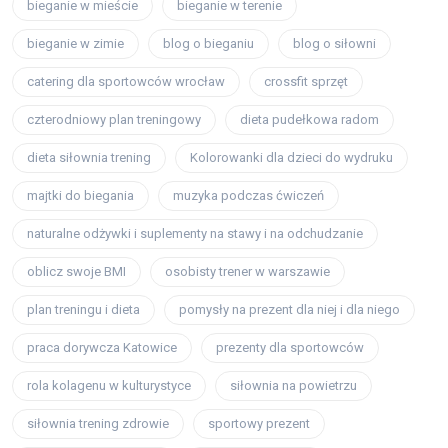
bieganie w mieście
bieganie w terenie
bieganie w zimie
blog o bieganiu
blog o siłowni
catering dla sportowców wrocław
crossfit sprzęt
czterodniowy plan treningowy
dieta pudełkowa radom
dieta siłownia trening
Kolorowanki dla dzieci do wydruku
majtki do biegania
muzyka podczas ćwiczeń
naturalne odżywki i suplementy na stawy i na odchudzanie
oblicz swoje BMI
osobisty trener w warszawie
plan treningu i dieta
pomysły na prezent dla niej i dla niego
praca dorywcza Katowice
prezenty dla sportowców
rola kolagenu w kulturystyce
siłownia na powietrzu
siłownia trening zdrowie
sportowy prezent