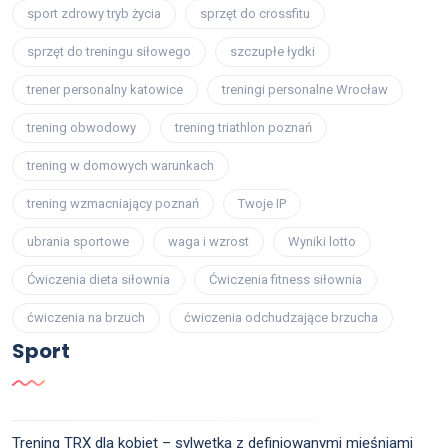
sport zdrowy tryb życia
sprzęt do crossfitu
sprzęt do treningu siłowego
szczupłe łydki
trener personalny katowice
treningi personalne Wrocław
trening obwodowy
trening triathlon poznań
trening w domowych warunkach
trening wzmacniający poznań
Twoje IP
ubrania sportowe
waga i wzrost
Wyniki lotto
Ćwiczenia dieta siłownia
Ćwiczenia fitness siłownia
ćwiczenia na brzuch
ćwiczenia odchudzające brzucha
Sport
Trening TRX dla kobiet – sylwetka z definiowanymi mięśniami