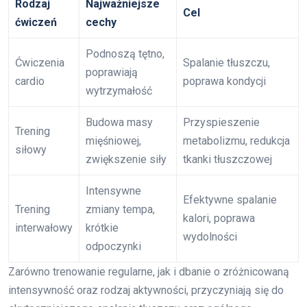
Rodzaj
Najważniejsze
Cel
ćwiczeń
cechy
Podnoszą tętno,
Ćwiczenia
Spalanie tłuszczu,
poprawiają
cardio
poprawa kondycji
wytrzymałość
Budowa masy
Przyspieszenie
Trening
mięśniowej,
metabolizmu, redukcja
siłowy
zwiększenie siły
tkanki tłuszczowej
Intensywne
Efektywne spalanie
Trening
zmiany tempa,
kalori, poprawa
interwałowy
krótkie
wydolności
odpoczynki
Zarówno trenowanie regularne, jak i dbanie o zróżnicowaną
intensywność oraz rodzaj aktywności, przyczyniają się do