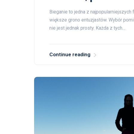
Bieganie to jedna z najpopularniejszych 
większe grono entuzjastów. Wybór pomi
nie jest jednak prosty. Każda z tych…
Continue reading