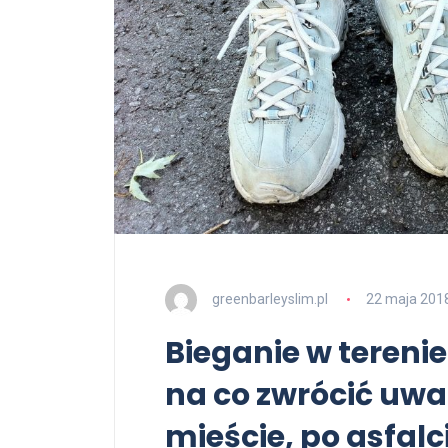
greenbarleyslim.pl
22 maja 201
Bieganie w terenie
na co zwrócić uwa
mieście, po asfalc