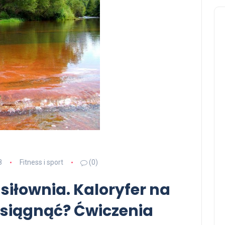
8
Fitness i sport
(0)
 siłownia. Kaloryfer na
osiągnąć? Ćwiczenia