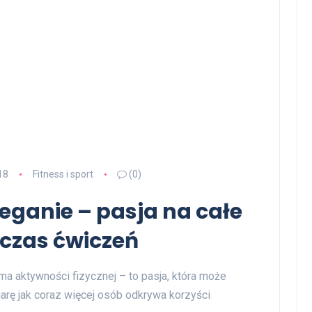
18
Fitness i sport
(0)
ieganie – pasja na całe
czas ćwiczeń
rma aktywności fizycznej – to pasja, która może
arę jak coraz więcej osób odkrywa korzyści