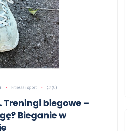
8
Fitness i sport
(0)
. Treningi biegowe –
gę? Bieganie w
ie