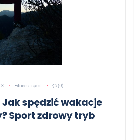
18
Fitness i sport
(0)
 Jak spędzić wakacje
? Sport zdrowy tryb