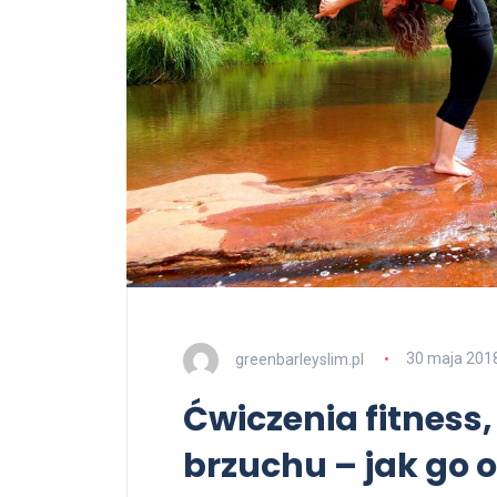
greenbarleyslim.pl
30 maja 201
Ćwiczenia fitness,
brzuchu – jak go 